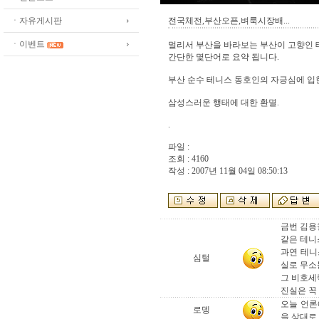
ㆍ자유게시판
전국체전,부산오픈,벼룩시장배...
ㆍ이벤트
멀리서 부산을 바라보는 부산이 고향인 
간단한 몇단어로 요약 됩니다.
부산 순수 테니스 동호인의 자긍심에 입힌
삼성스러운 행태에 대한 환멸.
.
파일 :
조회 : 4160
작성 : 2007년 11월 04일 08:50:13
금번 김용
같은 테니스
과연 테니
심털
실로 무소
그 비호세력
진실은 꼭
오늘 언론
로뎅
을 상대로