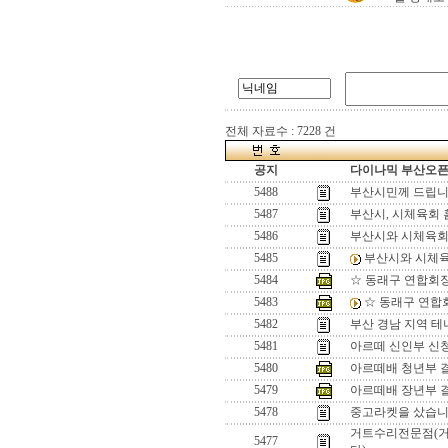
전체 자료수 : 7228 건
공지
다이나믹 부산오픈[
5488
부산시민께 드립
5487
부산시, 시체육회
5486
부산시와 시체육
5485
부산시와 시체
5484
☆ 동래구 연합회
5483
☆ 동래구 연합
5482
부산 경남 지역 
5481
아르떼 신인부 신
5480
아르떼배 청년부 
5479
아르떼배 장년부 
5478
중고라켓을 샀습니
거트수리전문점(거
5477