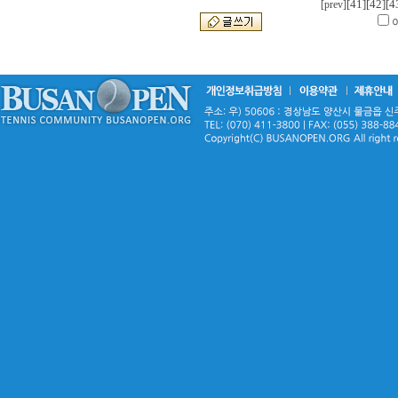
[41]
[42]
[4
[prev]