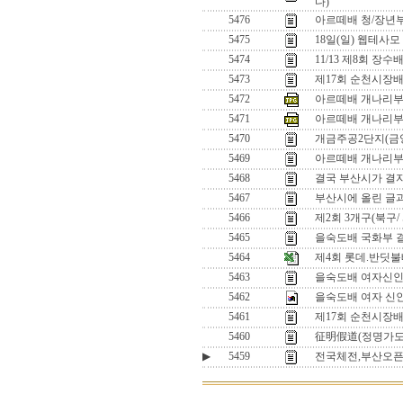
다)
5476
아르떼배 청/장년부
5475
18일(일) 웹테사
5474
11/13 제8회 장
5473
제17회 순천시장배
5472
아르떼배 개나리부
5471
아르떼배 개나리부
5470
개금주공2단지(금
5469
아르떼배 개나리부 오
5468
결국 부산시가 결자
5467
부산시에 올린 글
5466
제2회 3개구(북구/
5465
을숙도배 국화부 
5464
제4회 롯데.반딧
5463
을숙도배 여자신인
5462
을숙도배 여자 신
5461
제17회 순천시장배
5460
征明假道(정명가도
▶
5459
전국체전,부산오픈,