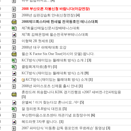
1
하두 답답하서요...
[4]
0
2008 부산오픈 자봉신청 바랍니다(마감연장)
9
2008년 심판강습회 안내(신청연장)
[4]
8
2008제11회스타배 한새벌 전국동호인 테니스대회
7
제7회울산매일신문사장배테니스대회
6
제7회 김해온정배 윌슨전국부부테니스대회
5
이형택 2R 첫세트
[1]
4
2008년 대구 쉬메릭대회 요강
3
윌슨 K Factor Six One Tour(아시아 모델) 팝니다.
2
KCT방식 (재미있는 월례대회 방식) 소개 2
[3]
1
클럽회계자료(총무)
[1]
0
KCT방식 (재미있는 월례대회 방식) 소개
[9]
9
KCT방식 (재미있는 월례대회 방식) 소개
[1]
8
2008년 파마스포츠 신제품 출시 안내
[1]
혼란드려 죄송합니다.KDK 경기진행표 v2007 새버전-1인4게임용
7
[5]
6
은별씨 ! 이거 찾는다꼬 혼나시요..^0^
[5]
5
잘 정리된 R-R방식 대진표
[5]
4
부산한마음스포츠센타 개관기념 표창장수여
[6]
3
헤드라켓 3자루 팝니다..
[1]
2
2007 파마단식 '이동환 감독 원포인트 무료레슨' 동영상
[3]