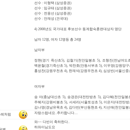
선수 : 이형택 (삼성증권)
선수 : 임규태 (삼성증권)
선수 : 전웅선 (삼성증권)
선수 : 안재성 (건국대)
4) 2008년도 국가대표 후보선수 동계합숙훈련대상자 명단
남자 12명, 여자 12명등 총 24명
남자부
정현(경기 죽산초5), 김철기(천안일봉초 5), 조형진(전남여도초 
백윤철(경기죽산초 5), 박찬호(안동서부초 5), 이우영(강원양구초 
홍성찬(강원우천초 4), 한재석(강원우천초 4), 심성빈(서울신중초
여자부
송 아(충남대산초 5), 송경은(대전탄방초 5), 김다혜(천안일봉초 
주혜지(강원비봉초 5), 서세리(서울토성초 5), 이은지(대전탄방초 
김나영(경남유목초 4), 김다빈(부산동현초 4), 지선애(천안일봉초
자랑스럽네요..추카합니다....
들레처럼
와~~ 다빈이 축하한다..
하와이님도요
은별