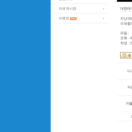
ㆍ자유게시판
대한테
ㆍ이벤트
지난1
수와함
파일 :
조회 : 4
작성 : 2
다
커
겨