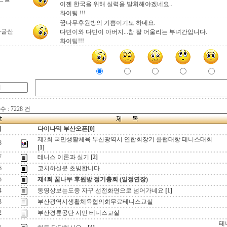
이젠 한국을 위해 실력을 발휘해야겠네요..
화이팅 !!!
꿈나무후원방의 기쁨이기도 하네요.
자굴산
다빈이와 다빈이 아버지...참 잘 어울리는 부녀간입니다.
화이팅!!!
 : 7228 건
지
다이나믹 부산오픈[0]
제2회 국민생활체육 부산광역시 연합회장기 클럽대항 테니스대회
8
[1]
7
테니스 이론과 실기
[2]
6
코치하실분 초빙합니다.
5
제4회 꿈나무 후원방 정기총회 (일정연장)
4
동영상보는도중 자꾸 선전화면으로 넘어가네요
[1]
3
부산광역시생활체육협의회무료테니스교실
2
부산경륜공단 시민 테니스교실
테