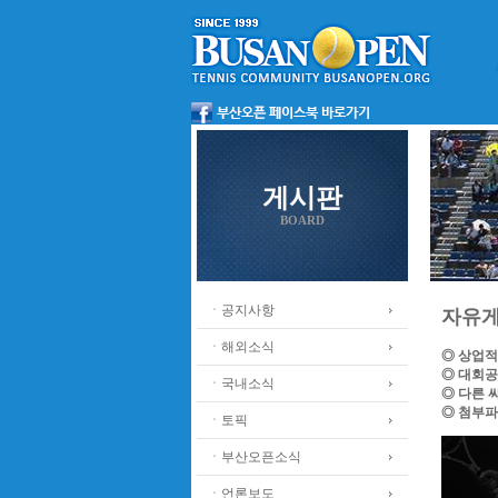
게시판
BOARD
ㆍ공지사항
자유
ㆍ해외소식
◎ 상업적
◎ 대회공
ㆍ국내소식
◎ 다른 
◎ 첨부파
ㆍ토픽
ㆍ부산오픈소식
ㆍ언론보도