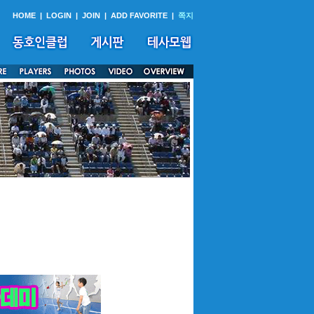
HOME
|
LOGIN
|
JOIN
|
ADD FAVORITE
|
쪽지