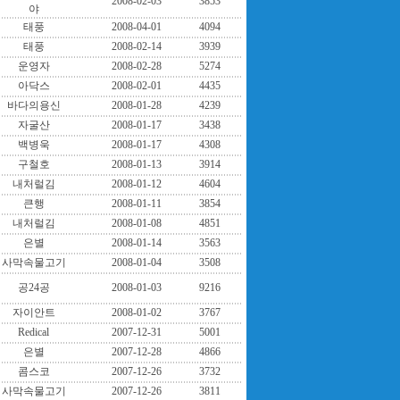
2008-02-03
3853
야
태풍
2008-04-01
4094
태풍
2008-02-14
3939
운영자
2008-02-28
5274
아닥스
2008-02-01
4435
바다의용신
2008-01-28
4239
자굴산
2008-01-17
3438
백병욱
2008-01-17
4308
구철호
2008-01-13
3914
내처럴김
2008-01-12
4604
큰행
2008-01-11
3854
내처럴김
2008-01-08
4851
은별
2008-01-14
3563
사막속물고기
2008-01-04
3508
공24공
2008-01-03
9216
자이안트
2008-01-02
3767
Redical
2007-12-31
5001
은별
2007-12-28
4866
콤스코
2007-12-26
3732
사막속물고기
2007-12-26
3811