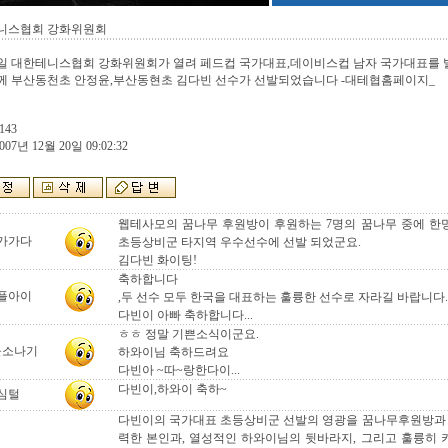
니스협회 강화위원회
8일 대한테니스협회 강화위원회가 열려 페드컵 국가대표,데이비스컵 남자 국가대표를 
께 부산동천초 안정윤,부산동현초 김다빈 선수가 선발되었습니다 -대테협홈페이지_
143
007년 12월 20일 09:02:32
웹테사모의 꿈나무 후원방이 후원하는 7명의 꿈나무 중에 
가가다
초등상비군 타지역 우수선수에 선발 되었군요.
김다빈 화이팅!
축하합니다
플아이
,두 선수 모두 한국을 대표하는 훌륭한 선수로 자라길 바랍니다.
다빈이 아빠 축하합니다...
ㅎㅎ 정말 기쁜소식이군요.
울소나기
하와이님 축하드려요
다빈아 ~따~랑한다이...
다빈이,하와이 축하~
심털
다빈이의 국가대표 초등상비군 선발의 영광을 꿈나무후원방과 
력한 본인과, 열성적인 하와이님의 뒷바라지, 그리고 훌륭히