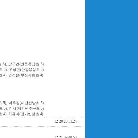
5), 강구건(안동용상초 5),
5), 우성현(안동용상초 5),
 4), 안정윤(부산동천초 4)
5), 이우경(대전탄방초 5),
5), 김서현(강원주문초 5),
 4), 최유미(경기탄벌초 4)
12-20 20:51:24
12-21 09:48:53