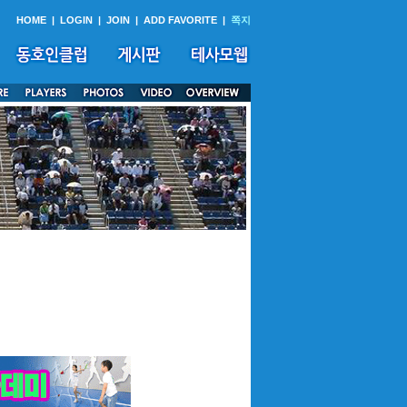
HOME
|
LOGIN
|
JOIN
|
ADD FAVORITE
|
쪽지