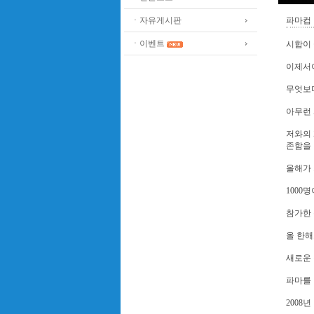
ㆍ자유게시판
파마컵
ㆍ이벤트
시합이
이제서야
무엇보
아무런 
저와의 
존함을
올해가
1000
참가한 
올 한해
새로운 
파마를 
2008년