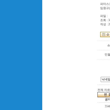
파마스
임원규
파일 :
조회 : 3
작성 : 2
do
민
전체 자료수
공
554