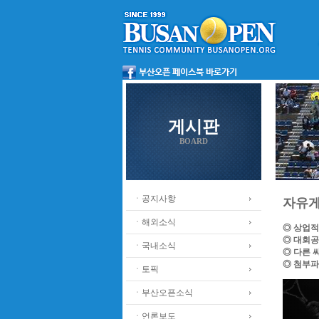
게시판
BOARD
ㆍ공지사항
자유
ㆍ해외소식
◎ 상업적
◎ 대회공
ㆍ국내소식
◎ 다른 
◎ 첨부파
ㆍ토픽
ㆍ부산오픈소식
ㆍ언론보도