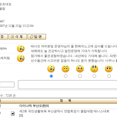
포츠대표
올림
407
007년 12월 21일 13:22:04
테사모 여러분및 운영자님의 올 한해의노고에 감사를 드립니다
lphin
새해에도 늘 건강하시고 알찬운영에 기대가 가득합니다.
참가해서 좋은경험하였습니다...내년에도 기대해 봅니다...따뜻한 
들레처럼
선수들간에 시끄러운 잡음이 하나도 듣지 못했습니다. 너무나 훌륭
 : 7228 건
지
다이나믹 부산오픈[0]
제2회 국민생활체육 부산광역시 연합회장기 클럽대항 테니스대회
8
[1]