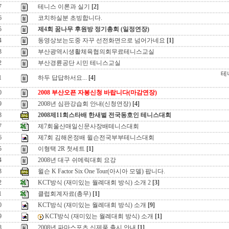
7
테니스 이론과 실기
[2]
6
코치하실분 초빙합니다.
5
제4회 꿈나무 후원방 정기총회 (일정연장)
4
동영상보는도중 자꾸 선전화면으로 넘어가네요
[1]
3
부산광역시생활체육협의회무료테니스교실
2
부산경륜공단 시민 테니스교실
테
1
하두 답답하서요...
[4]
0
2008 부산오픈 자봉신청 바랍니다(마감연장)
9
2008년 심판강습회 안내(신청연장)
[4]
8
2008제11회스타배 한새벌 전국동호인 테니스대회
7
제7회울산매일신문사장배테니스대회
6
제7회 김해온정배 윌슨전국부부테니스대회
5
이형택 2R 첫세트
[1]
4
2008년 대구 쉬메릭대회 요강
3
윌슨 K Factor Six One Tour(아시아 모델) 팝니다.
2
KCT방식 (재미있는 월례대회 방식) 소개 2
[3]
1
클럽회계자료(총무)
[1]
0
KCT방식 (재미있는 월례대회 방식) 소개
[9]
9
KCT방식 (재미있는 월례대회 방식) 소개
[1]
8
2008년 파마스포츠 신제품 출시 안내
[1]