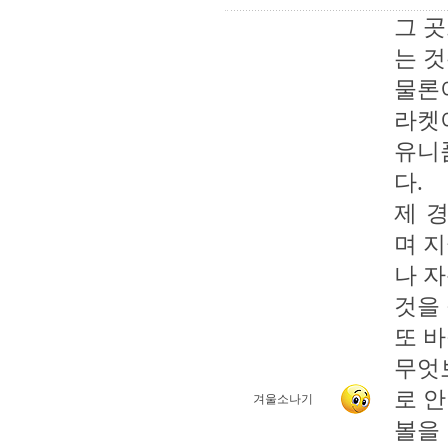
그 
는 
물론
라켓
유니
다.
제 
며 
나 
것을
또 
무엇
로 안
겨울소나기
볼을