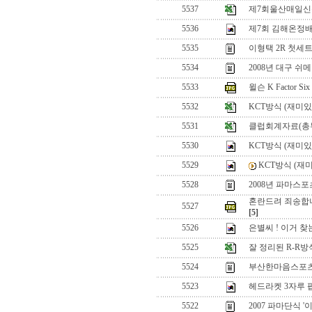
5537
제7회울산매일
5536
제7회 김해온정
5535
이형택 2R 첫세
5534
2008년 대구 쉬
5533
윌슨 K Factor S
5532
KCT방식 (재미있
5531
클럽회계자료(총
5530
KCT방식 (재미
5529
KCT방식 (재
5528
2008년 파마스
혼란드려 죄송합니
5527
[5]
5526
은별씨 ! 이거 찾
5525
잘 정리된 R-R
5524
부산한마음스포츠
5523
헤드라켓 3자루 팝
5522
2007 파마단식 