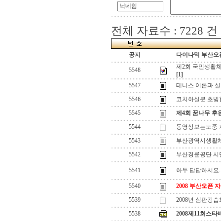
전체 자료수 : 7228 건
공지
다이나믹 부산오픈
제2회 국민생활
5548
[1]
5547
테니스 이론과 
5546
코치하실분 초빙
5545
제4회 꿈나무 후
5544
동영상보는도중 
5543
부산광역시생활
5542
부산경륜공단 시
5541
하두 답답하서요..
5540
2008 부산오픈
5539
2008년 심판강습
5538
2008제11회스