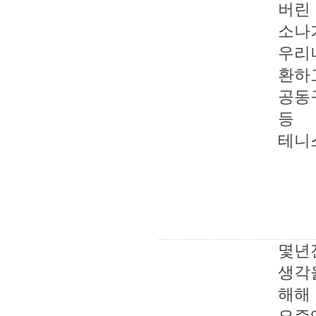
버린
소나기
우리
환하
공동
등
테니
몇년
생각을
해해