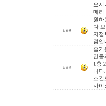
오시
메리 
원하
다 보면
임원규
저절로
점입
즐거
건물
1층
임원규
니다.
조건
사이정