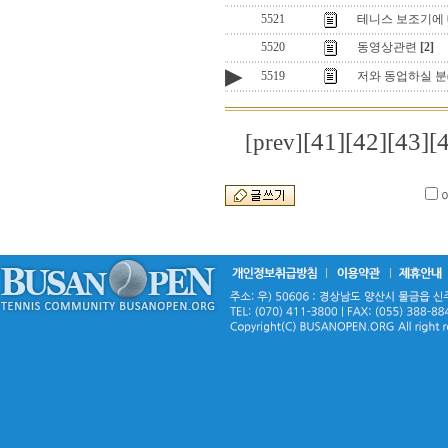
5521
테니스 보조기에
5520
동영상관련
[2]
▶
5519
저와 동업하실 분(?
[41]
[42]
[43]
[
[prev]