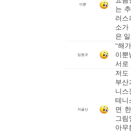
요즘
이뿐
는 
러스
소가
은 일
"해가
이뿐
임원규
서로 
저도 
부산
니스
테니
면 한
자굴산
그림
아무