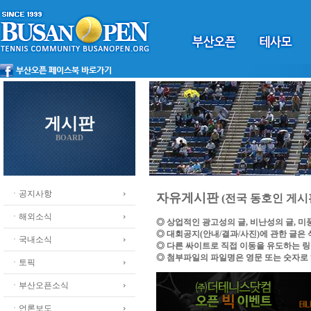
게시판
BOARD
ㆍ공지사항
자유게시판
(전국 동호인 게시
ㆍ해외소식
◎ 상업적인 광고성의 글, 비난성의 글, 
◎ 대회공지(안내/결과/사진)에 관한 글은
ㆍ국내소식
◎ 다른 싸이트로 직접 이동을 유도하는 
◎ 첨부파일의 파일명은 영문 또는 숫자로
ㆍ토픽
ㆍ부산오픈소식
ㆍ언론보도