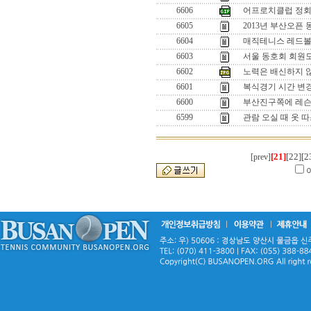
6606
어프로치클럽 정회
6605
2013년 부산오픈
6604
매직테니스 레드볼
6603
서울 동호회 회원모
6602
노력은 배신하지 
6601
복식경기 시간 변경 
6600
부산진구쪽에 레슨
6599
관람 오실 때 옷 
[21]
[22]
[2
[prev]