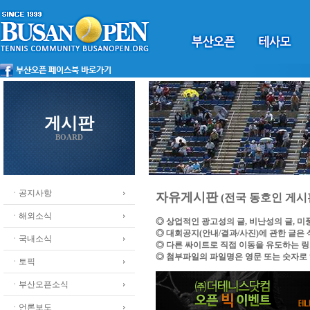
게시판
BOARD
ㆍ공지사항
자유게시판
(전국 동호인 게시
ㆍ해외소식
◎ 상업적인 광고성의 글, 비난성의 글, 
◎ 대회공지(안내/결과/사진)에 관한 글은
ㆍ국내소식
◎ 다른 싸이트로 직접 이동을 유도하는 
◎ 첨부파일의 파일명은 영문 또는 숫자로
ㆍ토픽
ㆍ부산오픈소식
ㆍ언론보도