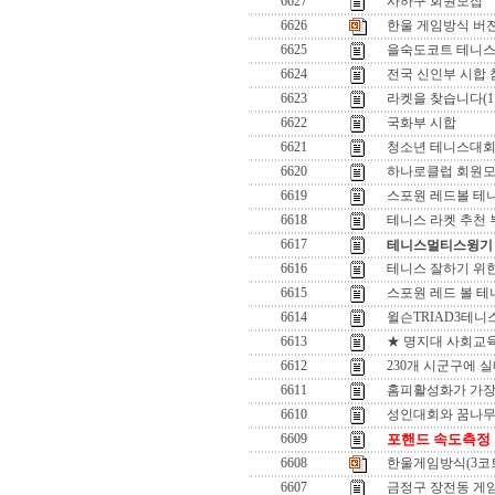
6627
사하구 회원모집
6626
한울 게임방식 버젼업(
6625
을숙도코트 테니스
6624
전국 신인부 시합
6623
라켓을 찾습니다(1
6622
국화부 시합
6621
청소년 테니스대
6620
하나로클럽 회원
6619
스포원 레드볼 테
6618
테니스 라켓 추천
6617
테니스멀티스윙기
6616
테니스 잘하기 위
6615
스포원 레드 볼 테
6614
윌슨TRIAD3테
6613
★ 명지대 사회교육원
6612
230개 시군구에 실
6611
홈피활성화가 가장
6610
성인대회와 꿈나무
6609
포핸드 속도측정
6608
한울게임방식(3코트 
6607
금정구 장전동 게