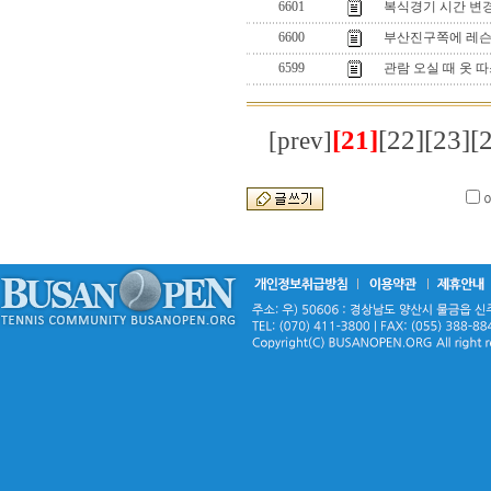
6601
복식경기 시간 변경 
6600
부산진구쪽에 레슨
6599
관람 오실 때 옷 
[21]
[22]
[23]
[
[prev]