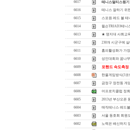
6617
테니스멀티스윙기
6616
테니스 잘하기 위
6615
스포원 레드 볼 테
6614
윌슨TRIAD3테
6613
★ 명지대 사회교육원
6612
230개 시군구에 실
6611
홈피활성화가 가장
6610
성인대회와 꿈나무
6609
포핸드 속도측정
6608
한울게임방식(3코트 
6607
금정구 장전동 게
6606
어프로치클럽 정회
6605
2013년 부산오픈
6604
매직테니스 레드볼
6603
서울 동호회 회원모
6602
노력은 배신하지 