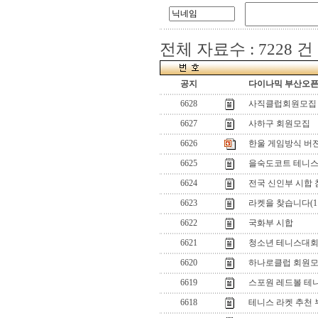
전체 자료수 : 7228 건
공지
다이나믹 부산오픈[
6628
사직클럽회원모집
6627
사하구 회원모집
6626
한울 게임방식 버젼업(
6625
을숙도코트 테니스
6624
전국 신인부 시합
6623
라켓을 찾습니다(1
6622
국화부 시합
6621
청소년 테니스대
6620
하나로클럽 회원
6619
스포원 레드볼 테
6618
테니스 라켓 추천