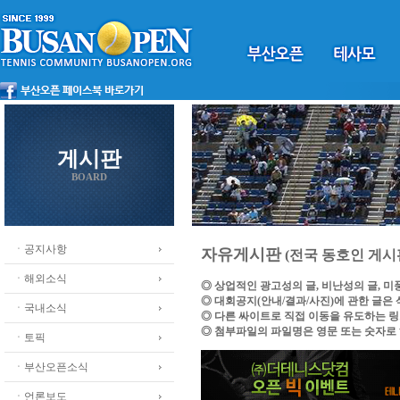
게시판
BOARD
ㆍ공지사항
자유게시판
(전국 동호인 게시
ㆍ해외소식
◎ 상업적인 광고성의 글, 비난성의 글, 
◎ 대회공지(안내/결과/사진)에 관한 글은
ㆍ국내소식
◎ 다른 싸이트로 직접 이동을 유도하는 
◎ 첨부파일의 파일명은 영문 또는 숫자로
ㆍ토픽
ㆍ부산오픈소식
ㆍ언론보도