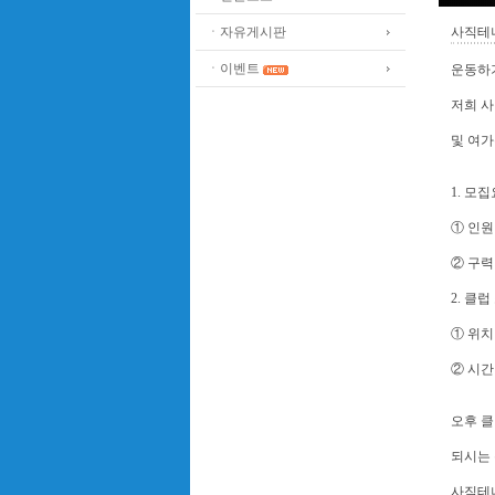
ㆍ자유게시판
사직테
ㆍ이벤트
운동하
저희 
및 여가
1. 모
① 인원 
② 구력
2. 클럽
① 위치
② 시간 
오후 클
되시는 
사직테