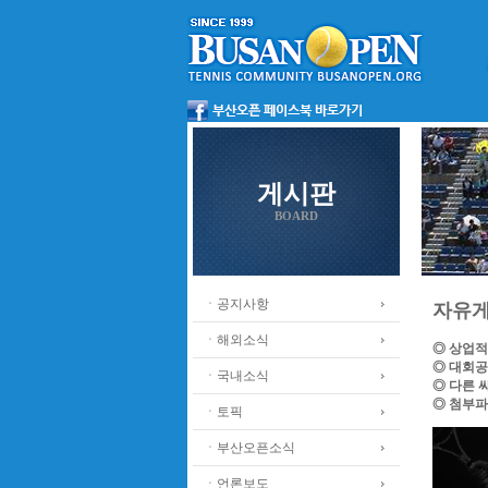
게시판
BOARD
ㆍ공지사항
자유
ㆍ해외소식
◎ 상업적
◎ 대회공
ㆍ국내소식
◎ 다른 
◎ 첨부파
ㆍ토픽
ㆍ부산오픈소식
ㆍ언론보도