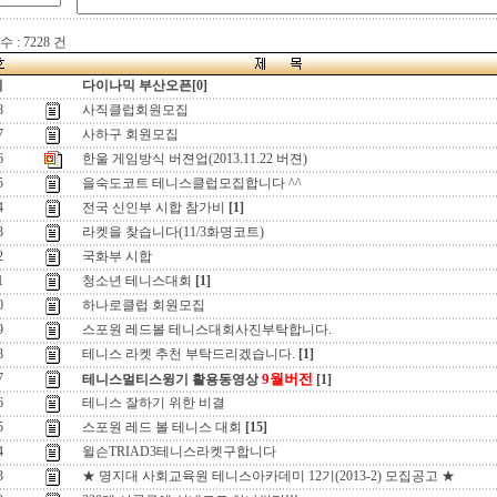
 : 7228 건
지
다이나믹 부산오픈[0]
8
사직클럽회원모집
7
사하구 회원모집
6
한울 게임방식 버젼업(2013.11.22 버젼)
5
을숙도코트 테니스클럽모집합니다 ^^
4
전국 신인부 시합 참가비
[1]
3
라켓을 찾습니다(11/3화명코트)
2
국화부 시합
1
청소년 테니스대회
[1]
0
하나로클럽 회원모집
9
스포원 레드볼 테니스대회사진부탁합니다.
8
테니스 라켓 추천 부탁드리겠습니다.
[1]
7
9월버전
테니스멀티스윙기 활용동영상
[1]
6
테니스 잘하기 위한 비결
5
스포원 레드 볼 테니스 대회
[15]
4
윌슨TRIAD3테니스라켓구합니다
3
★ 명지대 사회교육원 테니스아카데미 12기(2013-2) 모집공고 ★