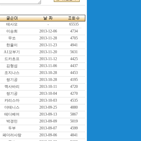
테사모
-
65535
이승희
2013-12-06
4734
무쏘
2013-11-28
4705
한울이
2013-11-23
4941
A1꼬부기
2013-11-20
5631
드카초프
2013-11-12
4425
김형섭
2013-11-06
4437
조지나스
2013-10-28
4453
쌍기공
2013-10-28
4195
깩사바리
2013-10-11
4720
쌍기공
2013-10-04
4270
캬리스마
2013-10-03
4535
더테니스
2013-09-25
4880
테디베어
2013-09-13
5867
박경민
2013-09-09
5019
두부
2013-09-07
4599
페더러사랑
2013-09-06
4841