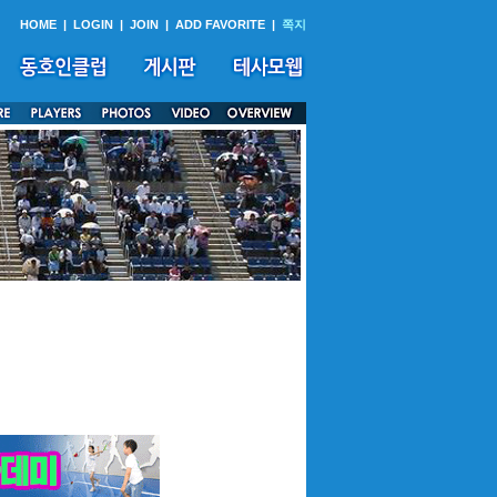
HOME
|
LOGIN
|
JOIN
|
ADD FAVORITE
|
쪽지