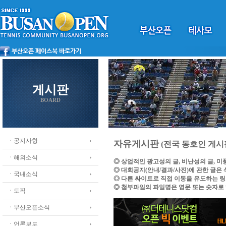
게시판
BOARD
ㆍ공지사항
자유게시판
(전국 동호인 게시
ㆍ해외소식
◎ 상업적인 광고성의 글, 비난성의 글, 
◎ 대회공지(안내/결과/사진)에 관한 글은
ㆍ국내소식
◎ 다른 싸이트로 직접 이동을 유도하는 
◎ 첨부파일의 파일명은 영문 또는 숫자로
ㆍ토픽
ㆍ부산오픈소식
ㆍ언론보도