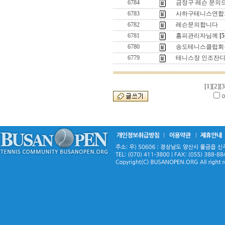
6784
금정구 레슨 문의
6783
사하구테니스연합회
6782
레슨문의합니다
6781
홈피관리자님께
[5
6780
송도테니스클럽회
6779
테니스장 인조잔디
[1]
[2]
[3