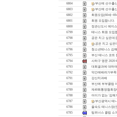
6804
부산에 선수출신
6803
부산에 선수출신
6802
회원모집(60세~69
6801
회원 모집합니다.
6800
정관신도시 에이스
6799
테니스 회원 모집합
6798
공은 치고 싶은데
[
6797
공은 치고 싶은
6796
청소년테니스 김해
6795
부산 테니스 코트 
6794
사하구 명문 202
6793
대회결과에 대하여......
6792
약간에배려가부족
6791
강산치과배
6790
부산에 부부클럽 
6789
제40회통영협회
6788
어이가 없는 '김해가
6787
부산광역시 테니
6786
을숙도 테니스장(
6785
팀위너스 클럽 소