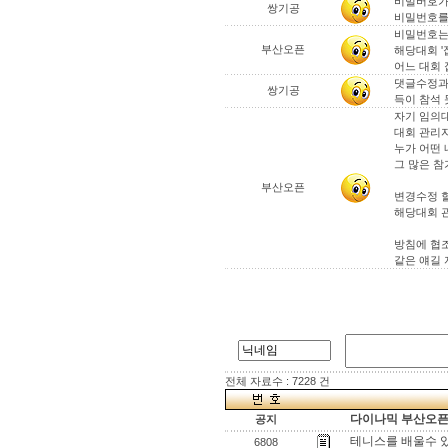
비밀버호가 
쌍기공
비밀번호를
비밀번호는
부산오픈
해당대회 '
어느 대회
댓글수정과
쌍기공
득이 참석
자기 임의
대회 관리
누가 어떤 
그 많은 
부산오픈
변경수정 할
해당대회 관
방침에 협조
같은 얘길 
전체 자료수 : 7228 건
다이나믹 부산오픈[
공지
테니스를 배울수 
6808