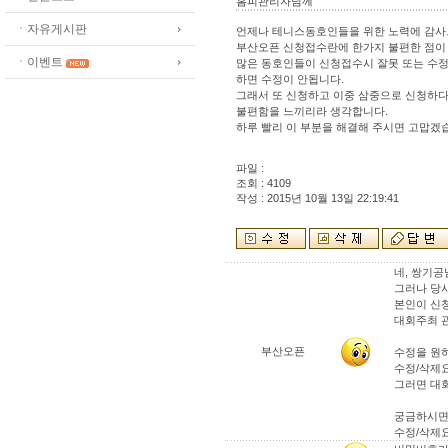
홈피관리자님께
ㆍ자유게시판
언제나 테니스동호인들을 위한 노력에 감사
부산오픈 신청접수란에 한가지 불편한 점이 
ㆍ이벤트
많은 동호인들이 신청접수시 잘못 또는 수
하면 수정이 안됩니다.
그래서 또 신청하고 이중 삼중으로 신청하다
불편함을 느끼리라 생각합니다.
하루 빨리 이 부분을 해결해 주시면 고맙겠
파일 :
조회 : 4109
작성 : 2015년 10월 13일 22:19:41
네, 쌍기공님
그러나 당
본인이 신
대회주최 
부산오픈
수정을 원
수정/삭제
그러면 대
궁금하시면
수정/삭제요