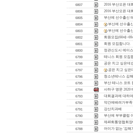
2016 부산오픈 
6807
2016 부산오픈 대
6806
부산에 선수출신 
6805
부산에 선수출신
6804
부산에 선수출신
6803
회원모집(60세~69
6802
회원 모집합니다.
6801
정관신도시 에이스
6800
테니스 회원 모집합
6799
공은 치고 싶은데
[
6798
공은 치고 싶은
6797
청소년테니스 김해
6796
부산 테니스 코트 
6795
사하구 명문 202
6794
대회결과에 대하여......
6793
약간에배려가부족
6792
강산치과배
6791
부산에 부부클럽 
6790
제40회통영협회
6789
어이가 없는 '김해가
6788