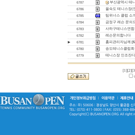
부산광역시 테니
6787
을숙도 테니스장(
6786
팀위너스 클럽 소
6785
금정구 레슨 문의
6784
사하구테니스연합회
6783
레슨문의합니다
6782
홈피관리자님께
▶
[5
6781
송도테니스클럽회
6780
테니스장 인조잔디
6779
[1]
[2]
[3