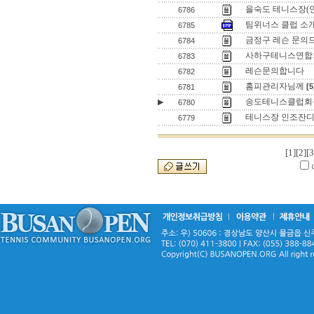
을숙도 테니스장(
6786
팀위너스 클럽 소
6785
금정구 레슨 문의
6784
사하구테니스연합회
6783
레슨문의합니다
6782
홈피관리자님께
[5
6781
송도테니스클럽회
▶
6780
테니스장 인조잔디
6779
[1]
[2]
[3