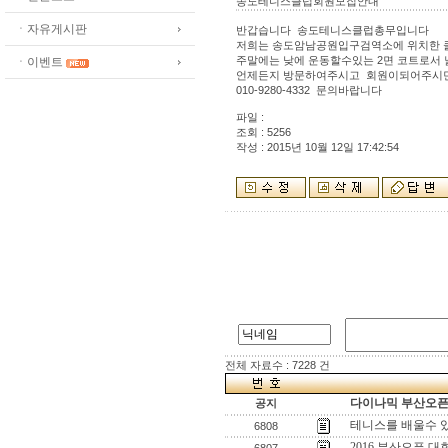
송도테니스클럽회원모집안내
ㆍ자유게시판
반갑습니다 송도테니스클럽총무입니다
저희는 송도암남공원입구검역소에 위치한 
주말에는 낮에 운동할수있는 2면 코트로서
ㆍ이벤트
언제든지 방문하여주시고 회원이되어주시
010-9280-4332 문의바랍니다
파일 :
조회 : 5256
작성 : 2015년 10월 12일 17:42:54
전체 자료수 : 7228 건
다이나믹 부산오픈[
공지
테니스를 배울수 
6808
2016 부산오픈 