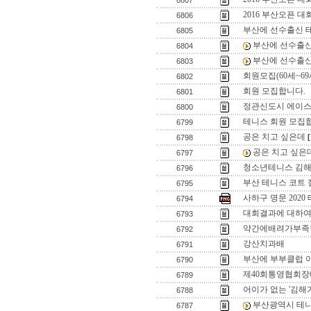
6807
2016 부산오픈 대
6806
부산에 선수출신 
6805
부산에 선수출신
6804
부산에 선수출신
6803
회원모집(60세~69
6802
회원 모집합니다.
6801
정관신도시 에이스
6800
테니스 회원 모집합
6799
공은 치고 싶은데
[
6798
공은 치고 싶은
6797
청소년테니스 김해
6796
부산 테니스 코트 
6795
사하구 명문 202
6794
대회결과에 대하여......
6793
약간에배려가부족
6792
강산치과배
6791
부산에 부부클럽 
6790
제40회통영협회
6789
어이가 없는 '김해가
6788
부산광역시 테니
6787