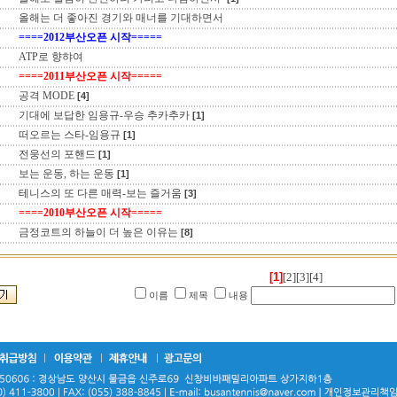
올해는 더 좋아진 경기와 매너를 기대하면서
====2012부산오픈 시작=====
ATP로 향햐여
====2011부산오픈 시작=====
공격 MODE
[4]
기대에 보답한 임용규-우승 추카추카
[1]
떠오르는 스타-임용규
[1]
전웅선의 포핸드
[1]
보는 운동, 하는 운동
[1]
테니스의 또 다른 매력-보는 즐거움
[3]
====2010부산오픈 시작=====
금정코트의 하늘이 더 높은 이유는
[8]
[1]
[2]
[3]
[4]
이름
제목
내용