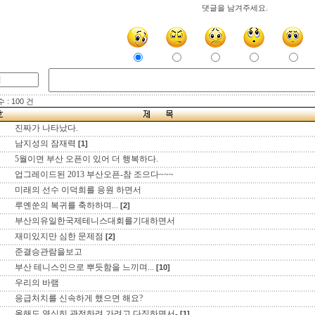
댓글을 남겨주세요.
: 100 건
진짜가 나타났다.
남지성의 잠재력
[1]
5월이면 부산 오픈이 있어 더 행복하다.
업그레이드된 2013 부산오픈-참 조으다~~~
미래의 선수 이덕희를 응원 하면서
루옌쑨의 복귀를 축하하며...
[2]
부산의유일한국제테니스대회를기대하면서
재미있지만 심한 문제점
[2]
준결승관람을보고
부산 테니스인으로 뿌듯함을 느끼며...
[10]
우리의 바램
응급처치를 신속하게 했으면 해요?
올해도 열심히 관전하려 가려고 다짐하면서-
[1]