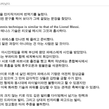
나타났다.
을 만지작거리며 번역기를 눌렀다.
저런 문구를 찍어 보다가 그에 걸맞는 문장을 찾았다.
ennis technique is similar to that of the Lionel Messi.
 테니스 기술은 리오넬 메시의 그것과 흡사하다.
은 파에스를 만나면 해 줄려고 준비했다.
이 말은 과장이 아니라는 건 아는 사람은 알 것이다.
2년 아시안게임을 위해 부산에 왔던 파에스에게 사인을 받았었다.
그는 부파티와 함께 세계복식의 최강이었다.
후 서로 다른 파트너로 출전을 했고 특히 작년에는 혼합복식에서
와 호흡을 맞춰 호주오픈과 윔블든을 석권하였다.
나이로 미흔 네 살인 레안더 파에스의 기량은 여전히 정상급을
고 있으며 그 만의 감각적인 샷들은 감탄을 금할 수가 없다.
언 형제와 동시대에 라이벌이라면 불행이라고 할 수 있겠지만
 더욱 화려한 기술과 파워를 감상할 수 있는 관객은 축복이랄 수 있겠다.
cm의 크지 않는 키로 각도 깊은 발리를 다이빙해서 넘기는 탄력과
인 드라이브 발리, 그리고 상대의 빈자리를 파고드는 발리,
리의 정교함은 타의 추종을 불허한다.