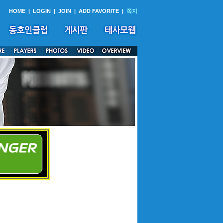
HOME
|
LOGIN
|
JOIN
|
ADD FAVORITE
|
쪽지