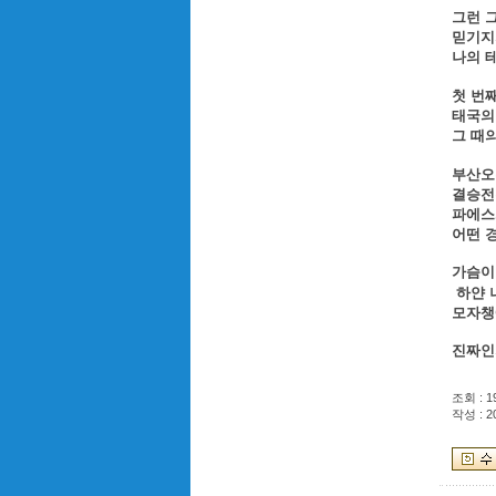
그런 
믿기지
나의 
첫 번
태국의
그 때
부산오
결승전
파에스
어떤 
가슴이
하얀 
모자챙
진짜인
조회 : 1
작성 : 2