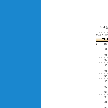
전체 자료수 
▶
100
99
98
97
96
95
94
93
92
91
90
89
88