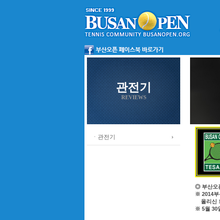
관전기
REVIEWS
ㆍ관전기
◎ 부산오
※ 201
올리신 회
※ 5월 3