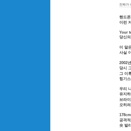
진짜가 
핸드폰
이런 
Your t
당신의
이 말
사실 
200
당시 
그 이
힝기스
우리 
유지하
브라이
오히려
178
공격적
숏 발