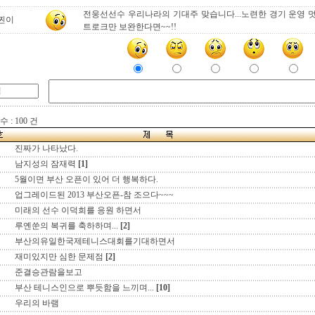
전웅선선수 우리나라의 기대주 맞습니다...노련한 경기 운영 
찐이
트로크만 보완한다면~~!!
 : 100 건
진짜가 나타났다.
남지성의 잠재력
[1]
5월이면 부산 오픈이 있어 더 행복하다.
업그레이드된 2013 부산오픈-참 조으다~~~
미래의 선수 이덕희를 응원 하면서
루옌쑨의 복귀를 축하하며...
[2]
부산의유일한국제테니스대회를기대하면서
재미있지만 심한 문제점
[2]
준결승관람을보고
부산 테니스인으로 뿌듯함을 느끼며...
[10]
우리의 바램