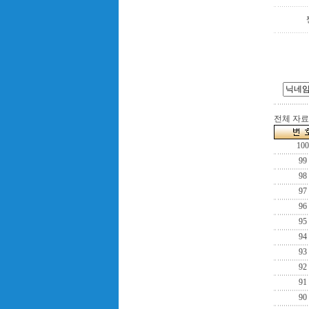
전체 자료수
100
99
98
97
96
95
94
93
92
91
90