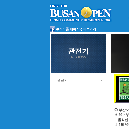
관전기
REVIEWS
ㆍ관전기
◎ 부산오
※ 201
올리신 
※ 5월 3