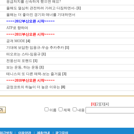
응급처치를 신속하게 했으면 해요?
올해도 열심히 관전하려 가려고 다짐하면서-
[1]
올해는 더 좋아진 경기와 매너를 기대하면서
====2012부산오픈 시작=====
ATP로 향햐여
====2011부산오픈 시작=====
공격 MODE
[4]
기대에 보답한 임용규-우승 추카추카
[1]
떠오르는 스타-임용규
[1]
전웅선의 포핸드
[1]
보는 운동, 하는 운동
[1]
테니스의 또 다른 매력-보는 즐거움
[3]
====2010부산오픈 시작=====
금정코트의 하늘이 더 높은 이유는
[8]
[1]
[2]
[3]
[4]
이름
제목
내용