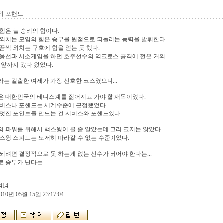
의 포핸드
힘은 늘 승리의 힘이다.
외치는 모임의 힘은 승부를 원점으로 되돌리는 능력을 발휘한다.
끔씩 외치는 구호에 힘을 얻는 듯 했다.
전웅선과 시소게임을 하던 호주선수의 역크로스 공격에 전은 거의
 앞까지 갔다 왔었다.
는 걸출한 여제가 가장 선호한 코스였으니...
은 대한민국의 테니스계를 짊어지고 가야 할 재목이었다.
서비스나 포핸드는 세계수준에 근접했었다.
멋진 포인트를 만드는 건 서비스와 포핸드였다.
 파워를 위해서 백스윙이 클 줄 알았는데 그리 크지는 않았다.
스윙 스피드는 도저히 따라갈 수 없는 수준이었다.
되려면 결정적으로 못 하는게 없는 선수가 되어야 한다는...
 승부가 난다는...
414
010년 05월 15일 23:17:04