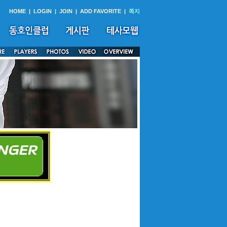
HOME
|
LOGIN
|
JOIN
|
ADD FAVORITE
|
쪽지