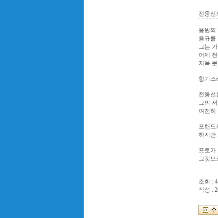
전웅선
응원의 
용규를 
그는 가
어제 
지옥 문
힝기스라
전웅선
그의 
여전히 
포핸드의
하지만 
프로가 
그것으로
조회 : 4
작성 : 2