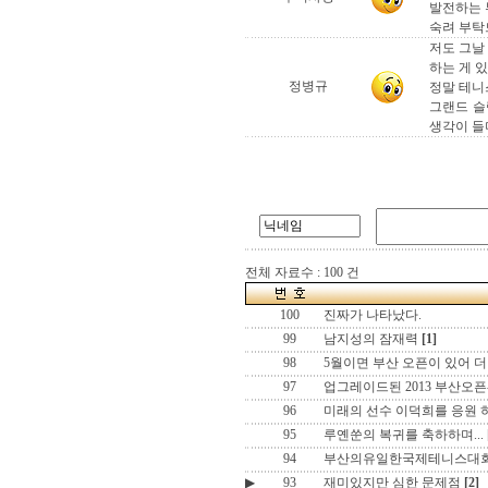
발전하는 
숙려 부탁드
저도 그날 
하는 게 
정병규
정말 테니
그랜드 슬
생각이 들
전체 자료수 : 100 건
100
진짜가 나타났다.
99
남지성의 잠재력
[1]
98
5월이면 부산 오픈이 있어 더
97
업그레이드된 2013 부산오픈
96
미래의 선수 이덕희를 응원 
95
루옌쑨의 복귀를 축하하며...
94
부산의유일한국제테니스대
▶
93
재미있지만 심한 문제점
[2]