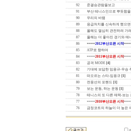
92
준결승관람을보고
91
부산 테니스인으로 뿌듯함을 느
90
우리의 바램
89
응급처치를 신속하게 했으면
88
올해도 열심히 관전하려 가
87
올해는 더 좋아진 경기와 매
86
====2012부산오픈 시작===
85
ATP로 향햐여
84
====2011부산오픈 시작===
83
공격 MODE
[4]
82
기대에 보답한 임용규-우승
81
떠오르는 스타-임용규
[1]
80
전웅선의 포핸드
[1]
79
보는 운동, 하는 운동
[1]
78
테니스의 또 다른 매력-보는
77
====2010부산오픈 시작===
76
금정코트의 하늘이 더 높은 