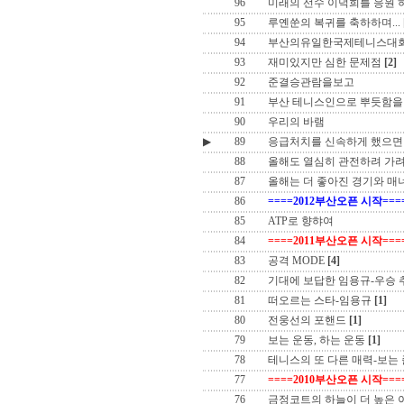
96
미래의 선수 이덕희를 응원 
95
루옌쑨의 복귀를 축하하며...
94
부산의유일한국제테니스대
93
재미있지만 심한 문제점
[2]
92
준결승관람을보고
91
부산 테니스인으로 뿌듯함을 느
90
우리의 바램
▶
89
응급처치를 신속하게 했으면
88
올해도 열심히 관전하려 가
87
올해는 더 좋아진 경기와 매
86
====2012부산오픈 시작===
85
ATP로 향햐여
84
====2011부산오픈 시작===
83
공격 MODE
[4]
82
기대에 보답한 임용규-우승
81
떠오르는 스타-임용규
[1]
80
전웅선의 포핸드
[1]
79
보는 운동, 하는 운동
[1]
78
테니스의 또 다른 매력-보는
77
====2010부산오픈 시작===
76
금정코트의 하늘이 더 높은 