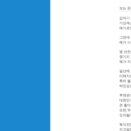
보는 운
갑자기 
기상캐
얘기로
그런데
해가 시
몇 년전
챙기지 
해가 지
일년에
더해지는
특히 
박진감
루엔쑨
대한민
큰 흥미
또한 무
모자랄
복식전
지고말았