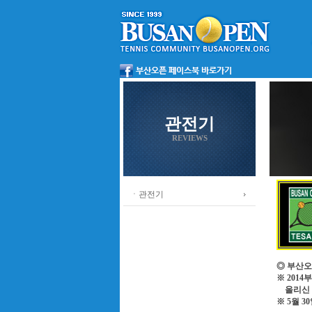
관전기
REVIEWS
ㆍ관전기
◎ 부산오
※ 201
올리신 
※ 5월 3