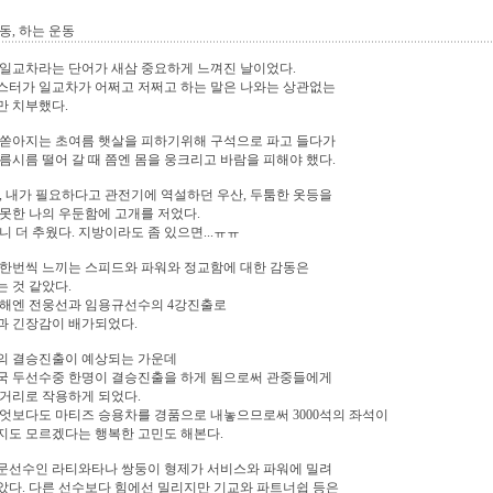
동, 하는 운동
일교차라는 단어가 새삼 중요하게 느껴진 날이었다.
스터가 일교차가 어쩌고 저쩌고 하는 말은 나와는 상관없는
만 치부했다.
 쏟아지는 초여름 햇살을 피하기위해 구석으로 파고 들다가
름시름 떨어 갈 때 쯤엔 몸을 웅크리고 바람을 피해야 했다.
, 내가 필요하다고 관전기에 역설하던 우산, 두툼한 옷등을
못한 나의 우둔함에 고개를 저었다.
니 더 추웠다. 지방이라도 좀 있으면...ㅠㅠ
 한번씩 느끼는 스피드와 파워와 정교함에 대한 감동은
 것 같았다.
올해엔 전웅선과 임용규선수의 4강진출로
과 긴장감이 배가되었다.
의 결승진출이 예상되는 가운데
국 두선수중 한명이 결승진출을 하게 됨으로써 관중들에게
거리로 작용하게 되었다.
엇보다도 마티즈 승용차를 경품으로 내놓으므로써 3000석의 좌석이
지도 모르겠다는 행복한 고민도 해본다.
문선수인 라티와타나 쌍둥이 형제가 서비스와 파워에 밀려
다. 다른 선수보다 힘에선 밀리지만 기교와 파트너쉽 등은