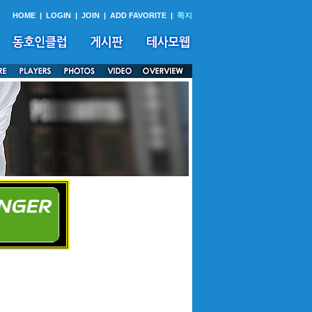
HOME
|
LOGIN
|
JOIN
|
ADD FAVORITE
|
쪽지