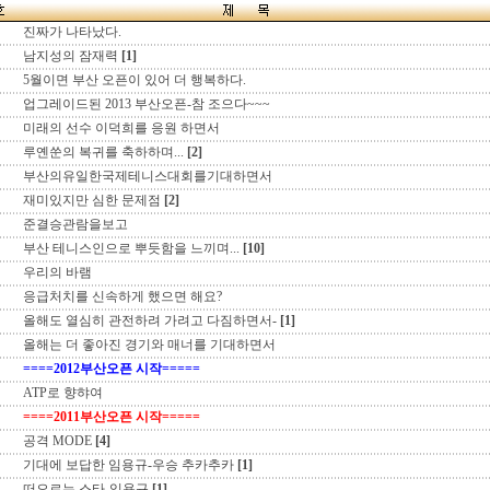
진짜가 나타났다.
남지성의 잠재력
[1]
5월이면 부산 오픈이 있어 더 행복하다.
업그레이드된 2013 부산오픈-참 조으다~~~
미래의 선수 이덕희를 응원 하면서
루옌쑨의 복귀를 축하하며...
[2]
부산의유일한국제테니스대회를기대하면서
재미있지만 심한 문제점
[2]
준결승관람을보고
부산 테니스인으로 뿌듯함을 느끼며...
[10]
우리의 바램
응급처치를 신속하게 했으면 해요?
올해도 열심히 관전하려 가려고 다짐하면서-
[1]
올해는 더 좋아진 경기와 매너를 기대하면서
====2012부산오픈 시작=====
ATP로 향햐여
====2011부산오픈 시작=====
공격 MODE
[4]
기대에 보답한 임용규-우승 추카추카
[1]
떠오르는 스타-임용규
[1]