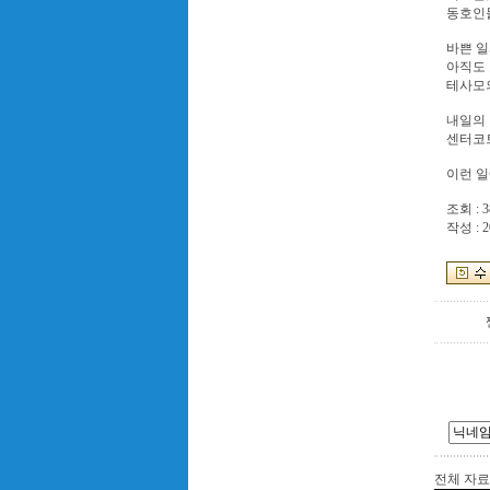
동호인들
바쁜 
아직도
테사모의
내일의
센터코트
이런 일
조회 : 3
작성 : 2
전체 자료수