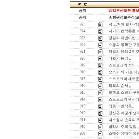
공지
2012부산오픈 홍보
공지
★회원정보수정(로그인
925
꼭 고쳐야 할 타격방
924
자기의 컨택죤을 아
923
당김의 타법이란 ,,
922
스윙의 정확한 구분
921
타법의 원리 2 이것만
920
타법의 원리 ,,
919
스트로크의 정의 ,,
918
오스카 의 기본 타
917
스트로크의 새로운
916
타격의 순서 ,,
915
포핸드 스윙의 구
914
스트로크의 완서에
913
작용과 반작용,,
912
당신은 어떻게 생각
911
백스윙시 손목의 위
910
발리시 주의 할점 ,
909
스매쉬 에대한 요령