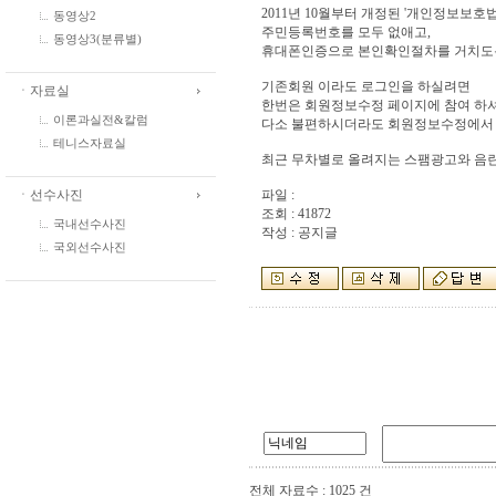
2011년 10월부터 개정된 '개인정보보호
동영상2
주민등록번호를 모두 없애고,
동영상3(분류별)
휴대폰인증으로 본인확인절차를 거치도
기존회원 이라도 로그인을 하실려면
ㆍ자료실
한번은 회원정보수정 페이지에 참여 하셔
이론과실전&칼럼
다소 불편하시더라도 회원정보수정에서 
테니스자료실
최근 무차별로 올려지는 스팸광고와 음란
ㆍ선수사진
파일 :
조회 : 41872
국내선수사진
작성 : 공지글
국외선수사진
전체 자료수 : 1025 건