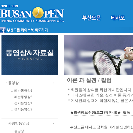
동영상&자료실
MOVIE & DATA
이론 과 실전 / 칼럼
ㆍ동영상
＊회원들의 참여를 위한 게시판입니다
레슨동영상1
＊테니스에 관한 기술, 실전 이론 등의
레슨동영상2
＊게시판의 성격에 적절치 않는 글은 
경기동영상1
경기동영상2
★회원정보수정(로그인) 안내!★ -필독-
ㆍ사랑방동영상
부산오픈 테사모 정회원 여러분 안녕하
동영상1