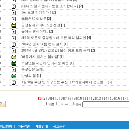
8
[테니스 천국 원테마농원 소개합니다]
[2]
7
1원 보고 천리간다 !
[2]
6
無爲自然 이라 !!
[2]
5
금정실내외테니스장 전경
[1]
4
올해는 휴식이다..
[2]
3
제1회 토론토 중앙일보배 오픈 복식 챔피언
[4]
2
2014년 임계 여름 캠프 설치
[1]
1
2014년 6월 29일 (일요일) 울산 정모 모임 공지
[2]
0
'버들가지 떨치는 봄바람'
[1]
9
속절없는 시간에 안타까운 마음
[1]
8
봄꽃같은 노래..
7
반성의 힘
[1]
6
3월30일 부산 만덕 구포동 부산과학기술대에서 정모를....
[3]
[1]
[2]
[3]
[4]
[5]
[6]
[7]
[8]
[9]
[10]
[11]
[12]
[13]
[14]
[15]
[16]
[17]
[
이름
제목
내용