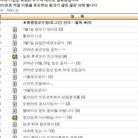
지에 가입한 회원은 누구나 테사모 웹회원입니다
싸이트로 직접 이동을 유도하는 링크가 걸린 글은 삭제 됩니다
 : 7045 건
지
★회원정보수정(로그인) 안내 ! -필독-★[0]
5
3월1일 정모가 있어요
[2]
4
황진이 시조
3
3월1일 삼일만세정모공지..
[1]
2
2016년 송년모임 공지~~^^
1
일본 후쿠오카 친선게임
[4]
0
2016년 10월 29일 정모 공지~~^^
[1]
9
2016년 강원도정선 임계 하계 모임공지
8
=5월정모공지=
[1]
7
시작의 처음에서 ,,,
6
=4월정모공지=
5
울산상안 인조코트에서 삼일벙개를
[1]
4
오랜만에 경사가있어~~^^
[2]
3
웹테사모 정모 참석들 바랍니다.
[1]
2
정선임계 다녀왔습니다~^^
[1]
1
임계 하계 캠프에서
[1]
0
내속에 있는 나 ?
[1]
9
2015 웹테사모 임계여름캠프 개최
[2]