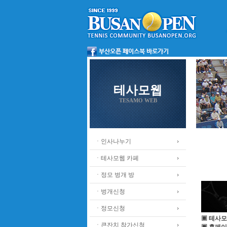
테사모웹
TESAMO WEB
ㆍ인사나누기
ㆍ테사모웹 카페
ㆍ정모 벙개 방
ㆍ벙개신청
ㆍ정모신청
▣ 테사모
ㆍ큰잔치 참가신청