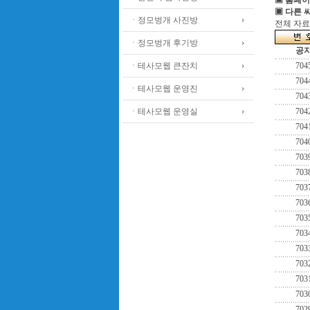
▣ 홈페이
▣ 다른 
ㆍ정모벙개 사진방
전체 자료수
ㆍ정모벙개 후기방
공
ㆍ테사모웹 큰잔치
704
704
ㆍ테사모웹 운영진
704
ㆍ테사모웹 운영실
704
704
704
703
703
703
703
703
703
703
703
703
703
702