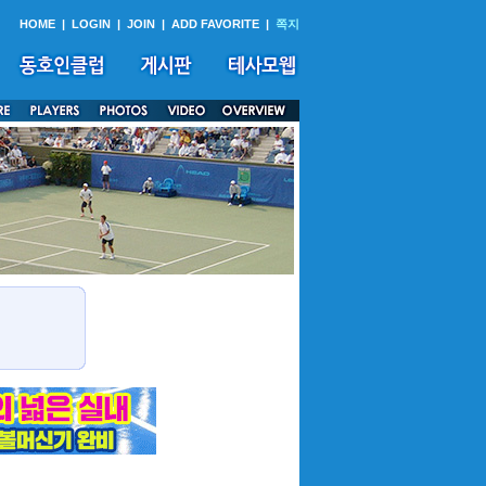
HOME
|
LOGIN
|
JOIN
|
ADD FAVORITE
|
쪽지