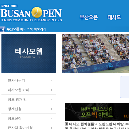
테사모웹
TESAMO WEB
ㆍ인사나누기
ㆍ테사모웹 카페
ㆍ정모 벙개 방
ㆍ벙개신청
ㆍ정모신청
▣ 테사모 웹회원들의 도란도란 대화방, 수
ㆍ큰잔치 참가신청