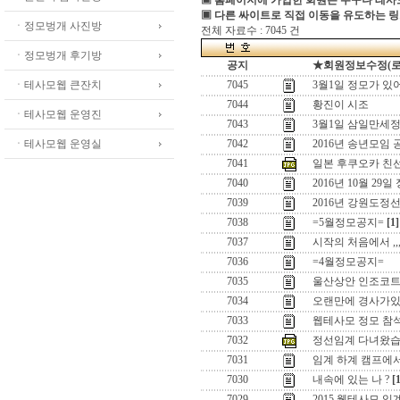
▣ 홈페이지에 가입한 회원은 누구나 테
▣ 다른 싸이트로 직접 이동을 유도하는 링
ㆍ정모벙개 사진방
전체 자료수 : 7045 건
ㆍ정모벙개 후기방
공지
★회원정보수정(로그인
ㆍ테사모웹 큰잔치
7045
3월1일 정모가 있
7044
황진이 시조
ㆍ테사모웹 운영진
7043
3월1일 삼일만세정
ㆍ테사모웹 운영실
7042
2016년 송년모임 
7041
일본 후쿠오카 친
7040
2016년 10월 29일
7039
2016년 강원도정
7038
=5월정모공지=
[1]
7037
시작의 처음에서 ,,
7036
=4월정모공지=
7035
울산상안 인조코
7034
오랜만에 경사가있어
7033
웹테사모 정모 참
7032
정선임계 다녀왔습
7031
임계 하계 캠프에
7030
내속에 있는 나 ?
[
7029
2015 웹테사모 