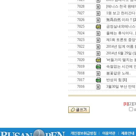
7028
[테니스 천국 원
7027
1원 보고 천리간다 
7026
無爲自然 이라 !!
[
7025
금정실내외테니스
7024
올해는 휴식이다..
7023
제1회 토론토 중앙
7022
2014년 임계 여름
7021
2014년 6월 29일
7020
'버들가지 떨치는 
7019
속절없는 시간에 
7018
봄꽃같은 노래..
7017
반성의 힘
[1]
7016
3월30일 부산 만
[1]
[2]
[3