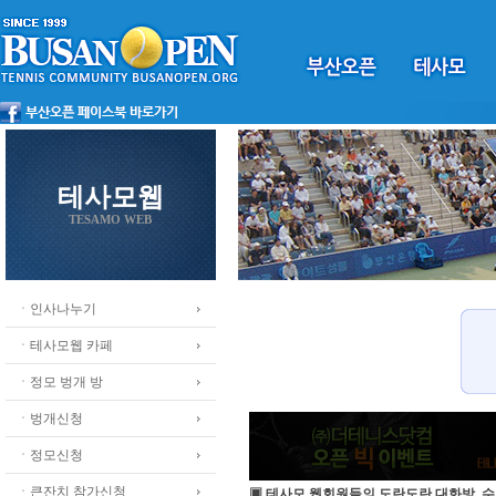
테사모웹
TESAMO WEB
ㆍ인사나누기
ㆍ테사모웹 카페
ㆍ정모 벙개 방
ㆍ벙개신청
ㆍ정모신청
ㆍ큰잔치 참가신청
▣ 테사모 웹회원들의 도란도란 대화방, 수