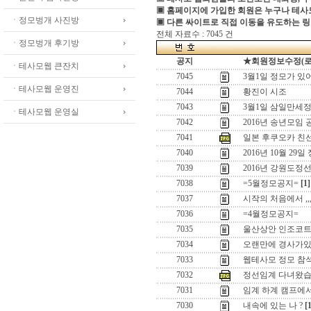
▣ 홈페이지에 가입한 회원은 누구나 테
ㆍ정모벙개 사진방
▣ 다른 싸이트로 직접 이동을 유도하는 링
전체 자료수 : 7045 건
ㆍ정모벙개 후기방
공지
★회원정보수정(로그인
ㆍ테사모웹 큰잔치
7045
3월1일 정모가 있
ㆍ테사모웹 운영진
7044
황진이 시조
7043
3월1일 삼일만세정
ㆍ테사모웹 운영실
7042
2016년 송년모임 
7041
일본 후쿠오카 친
7040
2016년 10월 29일
7039
2016년 강원도정
7038
=5월정모공지=
[1]
7037
시작의 처음에서 ,,
7036
=4월정모공지=
7035
울산상안 인조코
7034
오랜만에 경사가있어
7033
웹테사모 정모 참
7032
정선임계 다녀왔습
7031
임계 하계 캠프에
7030
내속에 있는 나 ?
[