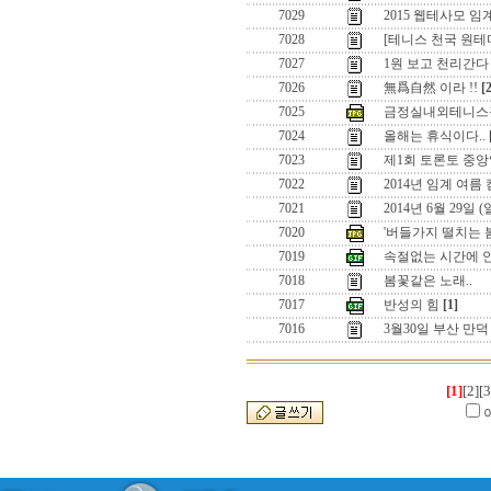
7029
2015 웹테사모 
7028
[테니스 천국 원
7027
1원 보고 천리간다 
7026
無爲自然 이라 !!
[
7025
금정실내외테니스
7024
올해는 휴식이다..
7023
제1회 토론토 중앙
7022
2014년 임계 여름
7021
2014년 6월 29일
7020
'버들가지 떨치는 
7019
속절없는 시간에 
7018
봄꽃같은 노래..
7017
반성의 힘
[1]
7016
3월30일 부산 만
[1]
[2]
[3