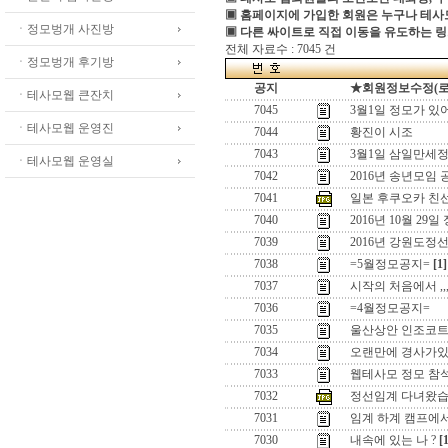
▣ 홈페이지에 가입한 회원은 누구나 테
ㆍ정모벙개 사진방
▣ 다른 싸이트로 직접 이동을 유도하는 링
전체 자료수 : 7045 건
ㆍ정모벙개 후기방
공지
★회원정보수정(로그인
ㆍ테사모웹 큰잔치
7045
3월1일 정모가 있
ㆍ테사모웹 운영진
7044
황진이 시조
7043
3월1일 삼일만세정
ㆍ테사모웹 운영실
7042
2016년 송년모임 
7041
일본 후쿠오카 친
7040
2016년 10월 29일
7039
2016년 강원도정
7038
=5월정모공지=
[1]
7037
시작의 처음에서 ,,
7036
=4월정모공지=
7035
울산상안 인조코
7034
오랜만에 경사가있어
7033
웹테사모 정모 참
7032
정선임계 다녀왔습
7031
임계 하계 캠프에
7030
내속에 있는 나 ?
[