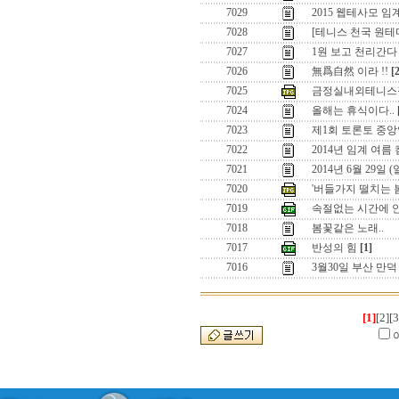
7029
2015 웹테사모 
7028
[테니스 천국 원
7027
1원 보고 천리간다 
7026
無爲自然 이라 !!
[
7025
금정실내외테니스
7024
올해는 휴식이다..
7023
제1회 토론토 중앙
7022
2014년 임계 여름
7021
2014년 6월 29일
7020
'버들가지 떨치는 
7019
속절없는 시간에 
7018
봄꽃같은 노래..
7017
반성의 힘
[1]
7016
3월30일 부산 만
[1]
[2]
[3