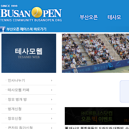
테사모웹
TESAMO WEB
ㆍ인사나누기
ㆍ테사모웹 카페
ㆍ정모 벙개 방
ㆍ벙개신청
ㆍ정모신청
ㆍ큰잔치 참가신청
▣ 테사모 웹회원들의 도란도란 대화방, 수