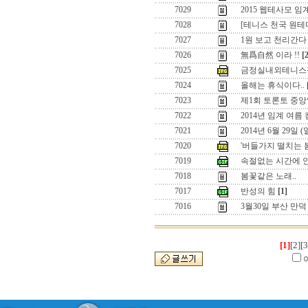
7029
2015 웹테사모 
7028
[테니스 천국 원
7027
1원 보고 천리간다 
7026
無爲自然 이라 !!
[
7025
금정실내외테니스
7024
올해는 휴식이다..
7023
제1회 토론토 중앙
7022
2014년 임계 여름
7021
2014년 6월 29일
7020
'버들가지 떨치는 
7019
속절없는 시간에 
7018
봄꽃같은 노래..
7017
반성의 힘
[1]
7016
3월30일 부산 만
[1]
[2]
[3