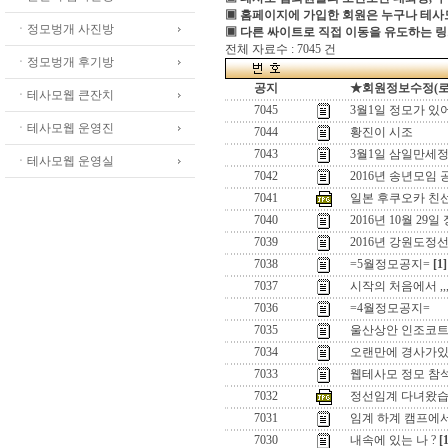
▣ 홈페이지에 가입한 회원은 누구나 테
ㆍ정모벙개 사진방
▣ 다른 싸이트로 직접 이동을 유도하는 링
전체 자료수 : 7045 건
ㆍ정모벙개 후기방
공지
★회원정보수정(로그인
ㆍ테사모웹 큰잔치
7045
3월1일 정모가 있
ㆍ테사모웹 운영진
7044
황진이 시조
7043
3월1일 삼일만세정
ㆍ테사모웹 운영실
7042
2016년 송년모임 
7041
일본 후쿠오카 친
7040
2016년 10월 29일
7039
2016년 강원도정
7038
=5월정모공지=
[1]
7037
시작의 처음에서 ,,
7036
=4월정모공지=
7035
울산상안 인조코
7034
오랜만에 경사가있어
7033
웹테사모 정모 참
7032
정선임계 다녀왔습
7031
임계 하계 캠프에
7030
내속에 있는 나 ?
[