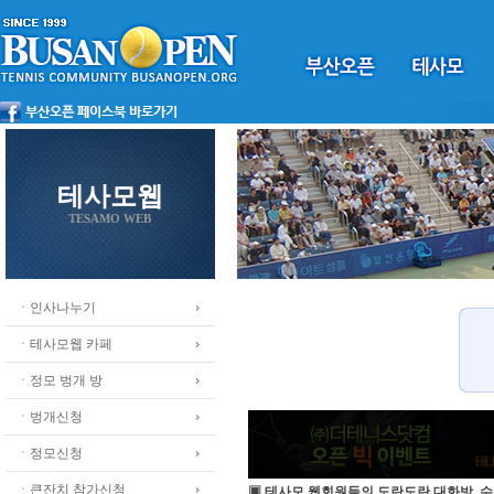
테사모웹
TESAMO WEB
ㆍ인사나누기
ㆍ테사모웹 카페
ㆍ정모 벙개 방
ㆍ벙개신청
ㆍ정모신청
ㆍ큰잔치 참가신청
▣ 테사모 웹회원들의 도란도란 대화방, 수