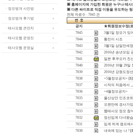
▣ 홈페이지에 가입한 회원은 누구나 테
ㆍ정모벙개 사진방
▣ 다른 싸이트로 직접 이동을 유도하는 링
전체 자료수 : 7045 건
ㆍ정모벙개 후기방
공지
★회원정보수정(로그인
ㆍ테사모웹 큰잔치
7045
3월1일 정모가 있
ㆍ테사모웹 운영진
7044
황진이 시조
7043
3월1일 삼일만세정
ㆍ테사모웹 운영실
7042
2016년 송년모임 
7041
일본 후쿠오카 친
7040
2016년 10월 29일
7039
2016년 강원도정
7038
=5월정모공지=
[1]
7037
시작의 처음에서 ,,
7036
=4월정모공지=
7035
울산상안 인조코
7034
오랜만에 경사가있어
7033
웹테사모 정모 참
7032
정선임계 다녀왔습
7031
임계 하계 캠프에
7030
내속에 있는 나 ?
[