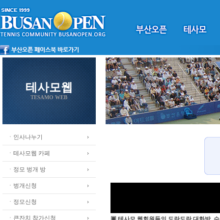
테사모웹
TESAMO WEB
ㆍ인사나누기
ㆍ테사모웹 카페
ㆍ정모 벙개 방
ㆍ벙개신청
ㆍ정모신청
ㆍ큰잔치 참가신청
▣ 테사모 웹회원들의 도란도란 대화방, 수