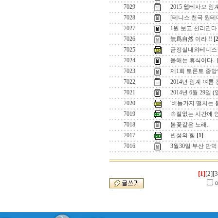
7029
2015 웹테사모 
7028
[테니스 천국 원
7027
1원 보고 천리간다 
7026
無爲自然 이라 !!
[
7025
금정실내외테니스
7024
올해는 휴식이다..
7023
제1회 토론토 중앙
7022
2014년 임계 여름
7021
2014년 6월 29일
7020
'버들가지 떨치는 
7019
속절없는 시간에 
7018
봄꽃같은 노래..
7017
반성의 힘
[1]
7016
3월30일 부산 만
[1]
[2]
[3