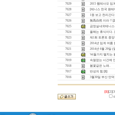
7029
2015 웹테사모 
7028
[테니스 천국 원
7027
1원 보고 천리간다 
7026
無爲自然 이라 !!
[
7025
금정실내외테니스
7024
올해는 휴식이다..
7023
제1회 토론토 중앙
7022
2014년 임계 여름
7021
2014년 6월 29일
7020
'버들가지 떨치는 
7019
속절없는 시간에 
7018
봄꽃같은 노래..
7017
반성의 힘
[1]
7016
3월30일 부산 만
[1]
[2]
[3