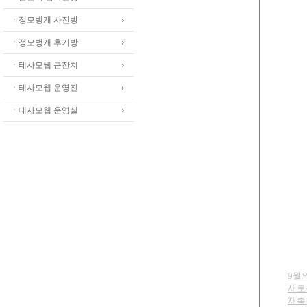
ㆍ정모벙개 사진방
ㆍ정모벙개 후기방
ㆍ테사모웹 큰잔치
ㆍ테사모웹 운영진
ㆍ테사모웹 운영실
9월
새로
재촉