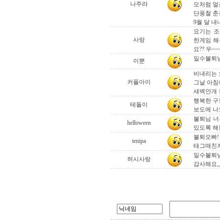
나주라
모처럼 얼
단풍철 춘
9월 달 내내
요기는 조
사랑
한게임 해
요?? 우~~
일수불퇴님
이뿐
비내리는 호
커플아이
그날 아침
새벽안개 
행복한 구
테돌이
보도에 나오
불퇴님 너
helloween
있도록 해볼
불퇴오빠!
tenipa
태그매친지
일수불퇴님
허시사랑
감사해요,,,