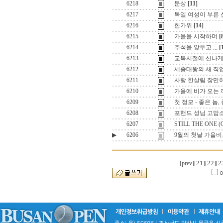
6218
문상
[11]
6217
독일 여성이 부른 
6216
한가위
[14]
6215
가을을 시작하며
[
6214
추석을 앞두고 ,,,
[
6213
교복시절에 신나게
6212
세종대왕의 새 직업은
6211
사랑 한살림 장만하
6210
가을에 비가 오는 까
6209
첫 정모 - 좋은 놈,
6208
포핸드 성님 고맙소.
6207
STILL THE ONE (O
▶
6206
9월의 첫날 가을
[21]
[22]
[2
[prev]