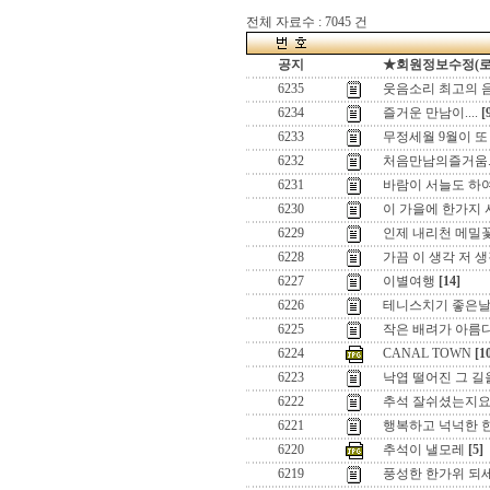
전체 자료수 : 7045 건
공지
★회원정보수정(로그인
6235
웃음소리 최고의 
6234
즐거운 만남이....
[
6233
무정세월 9월이 또 
6232
처음만남의즐거움..
6231
바람이 서늘도 하여..
6230
이 가을에 한가지 
6229
인제 내리천 메밀
6228
가끔 이 생각 저 생
6227
이별여행
[14]
6226
테니스치기 좋은
6225
작은 배려가 아름
6224
CANAL TOWN
[1
6223
낙엽 떨어진 그 길을
6222
추석 잘쉬셨는지요.
6221
행복하고 넉넉한 
6220
추석이 낼모레
[5]
6219
풍성한 한가위 되