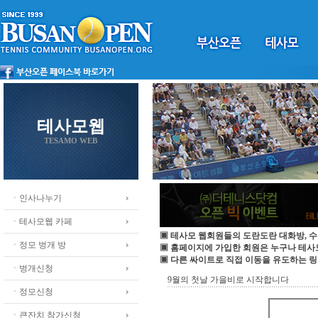
테사모웹
TESAMO WEB
ㆍ인사나누기
ㆍ테사모웹 카페
▣ 테사모 웹회원들의 도란도란 대화방, 수
ㆍ정모 벙개 방
▣ 홈페이지에 가입한 회원은 누구나 테
▣ 다른 싸이트로 직접 이동을 유도하는 링
ㆍ벙개신청
9월의 첫날 가을비로 시작합니다
ㆍ정모신청
ㆍ큰잔치 참가신청