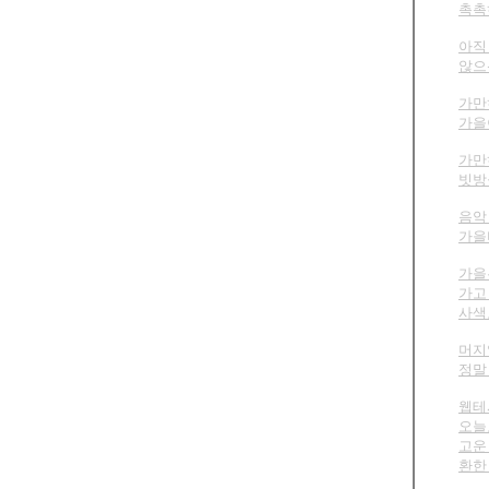
촉촉히
아직
않으
가만
가을
가만
빗방
음악 
가을
가을
가고
사색도
머지
정말
웹테
오늘
고운
환한