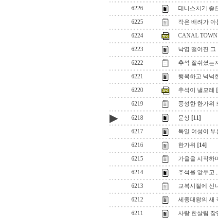
6226
테니스치기 좋
6225
작은 배려가 아
6224
CANAL TOWN
6223
낙엽 떨어진 그 
6222
추석 잘쉬셨는지요
6221
행복하고 넉넉한
6220
추석이 낼모레
6219
풍성한 한가위
▶
6218
문상
[11]
6217
독일 여성이 부
6216
한가위
[14]
6215
가을을 시작하
6214
추석을 앞두고 ,,
6213
교복시절에 신
6212
세종대왕의 새 직
6211
사랑 한살림 장