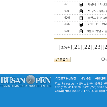
6210
가을에 비가 오는
6209
첫 정모 - 좋은 
6208
포핸드 성님 고맙
6207
STILL THE ONE 
6206
9월의 첫날 가
[21]
[22]
[23]
[
[prev]