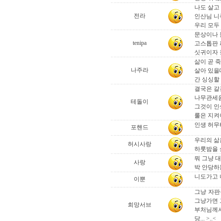
나도 살고
전라
인산님 니
우리 모두
문상이나 
tenipa
고스톱판 
싯귀이자 
삶이 곧 
나주라
살아 있을
간 싱싱할
결국은 갈걸
나무관세음
테돌이
그것이 인
룰은 지켜
인생 허무타 ,
포핸드
우리의 삶
허시사랑
하룻밤을 
뭐 그냥 대
사랑
박 안당하
니도가고 나
이뿐
그냥 자판
그냥가면 
희망서브
부처님께서
당... >..<