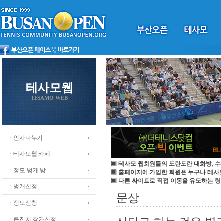
테사모웹
TESAMO WEB
ㆍ인사나누기
ㆍ테사모웹 카페
▣ 테사모 웹회원들의 도란도란 대화방, 수
ㆍ정모 벙개 방
▣ 홈페이지에 가입한 회원은 누구나 테
▣ 다른 싸이트로 직접 이동을 유도하는 링
ㆍ벙개신청
문상
ㆍ정모신청
ㆍ큰잔치 참가신청