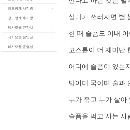
산다고 하는 것은 별
ㆍ정모벙개 사진방
살다가 쓰러지면 별
ㆍ정모벙개 후기방
ㆍ테사모웹 큰잔치
한 때 슬픔도 이내 
ㆍ테사모웹 운영진
ㆍ테사모웹 운영실
고스톱이 더 재미난 
어디에 슬픔이 있는지
밥이며 국이며 술과 
누가 죽고 누가 살아
슬픔을 먹고 사는 사