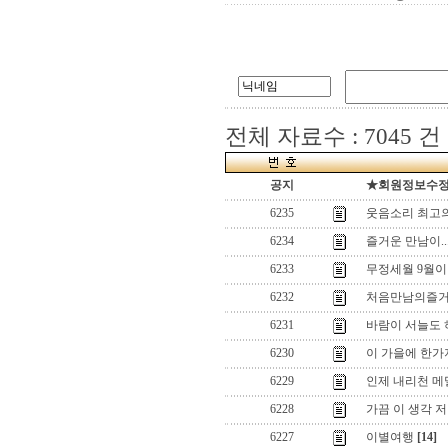
전체 자료수 : 7045 건
공지
★회원정보수정(로
6235
웃음소리 최고
6234
즐거운 만남이...
6233
무정세월 9월이 
6232
처음만남의즐거움.
6231
바람이 서늘도 하여
6230
이 가을에 한가
6229
인제 내리천 메
6228
가끔 이 생각 저
6227
이별여행
[14]