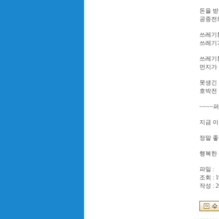
돈을 받
공중전
쓰레기통
쓰레기
쓰레기통
먼지가
못생긴 
호박전
~~~~퍼
지금 이
정말 좋
행복한 
파일 :
조회 : 1
작성 : 2