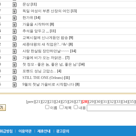
8
문상
[11]
7
독일 여성이 부른 산장의 여인
[13]
6
한가위
[14]
5
가을을 시작하며
[8]
4
추석을 앞두고 ,,,
[11]
3
교복시절에 신나게듣던 팝송
[9]
2
세종대왕의 새 직업은?...^&^
[8]
1
사랑 한살림 장만하던날~~~~
[14]
0
가을에 비가 오는 까닭은...
[7]
9
첫 정모 - 좋은 놈, 좋은 넘, 좋은 님!
[34]
8
포핸드 성님 고맙소...
[4]
7
STILL THE ONE (Orleans)
[11]
6
9월의 첫날 가을비로 시작합니다
[8]
[21]
[22]
[23]
[24]
[25]
[26]
[27]
[28]
[29]
[30]
[31]
[32]
[33]
[34]
[35]
[prev]
이름
제목
내용