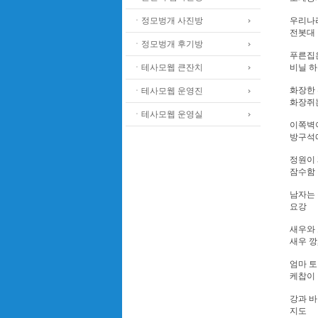
ㆍ정모벙개 사진방
우리나라
전봇대
ㆍ정모벙개 후기방
푸른집은
ㆍ테사모웹 큰잔치
비닐 
화장한 
ㆍ테사모웹 운영진
화장쥐
ㆍ테사모웹 운영실
이쪽벽이
방구석
정원이 
잠수함
남자는 
요강
새우와 
새우 깡
엄마 토
케찹이 
강과 바
지도