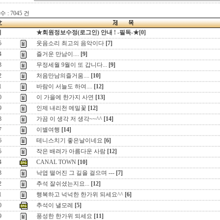
 : 7045 건
지
★회원정보수정(로그인) 안내 ! -필독-★[0]
5
웃음소리 최고의 음악이다
[7]
4
즐거운 만남이....
[9]
3
무정세월 9월이 또 갑니다...
[9]
2
처음만남의즐거움....
[10]
1
바람이 서늘도 하여....
[12]
0
이 가을에 한가지 사연
[13]
9
인제 내리천 메밀꽃
[12]
8
가끔 이 생각 저 생각~~^^
[14]
7
이별여행
[14]
6
테니스치기 좋은날이네요
[6]
5
작은 배려가 아름다운 사람
[12]
4
CANAL TOWN
[10]
3
낙엽 떨어진 그 길을 걸으며 ---
[7]
2
추석 잘쉬셨는지요...
[12]
1
행복하고 넉넉한 한가위 되세요^^
[6]
0
추석이 낼모레
[5]
9
풍성한 한가위 되세요
[11]