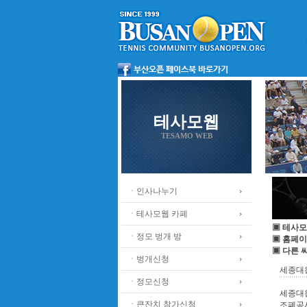
테사모웹
TESAMO WEB
ㆍ인사나누기
ㆍ테사모웹 카페
▣ 테사모
ㆍ정모 벙개 방
▣ 홈페이
▣ 다른 
ㆍ벙개신청
세종대왕
ㆍ정모신청
세종대왕
ㆍ큰잔치 참가신청
조폐공