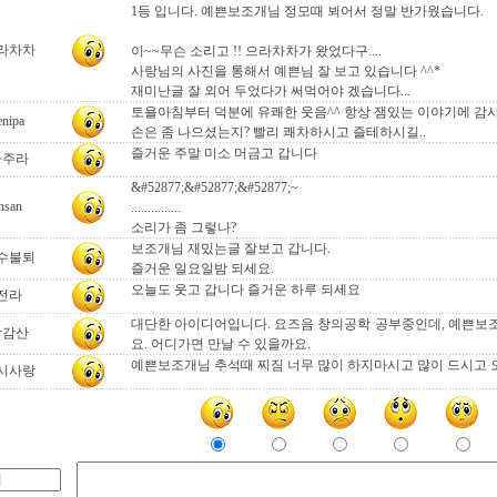
1등 입니다. 예쁜보조개님 정모때 뵈어서 정말 반가웠습니다.
라차차
이~~무슨 소리고 !! 으라차차가 왔었다구....
사랑님의 사진을 통해서 예쁜님 잘 보고 있습니다 ^^*
재미난글 잘 외어 두었다가 써먹어야 겠습니다...
토욜아침부터 덕분에 유쾌한 웃음^^ 항상 잼있는 이야기에 감사
enipa
손은 좀 나으셨는지? 빨리 쾌차하시고 즐테하시길..
즐거운 주말 미소 머금고 갑니다
나주라
&#52877;&#52877;&#52877;~
nsan
...............
소리가 좀 그렇나?
보조개님 재밌는글 잘보고 갑니다.
수불퇴
즐거운 일요일밤 되세요.
오늘도 웃고 갑니다 즐거운 하루 되세요
전라
대단한 아이디어입니다. 요즈음 창의공학 공부중인데, 예쁜보
강감산
요. 어디가면 만날 수 있을까요.
예쁜보조개님 추석때 찌짐 너무 많이 하지마시고 많이 드시고 오
시사랑