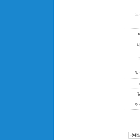
으
t
i
일
허