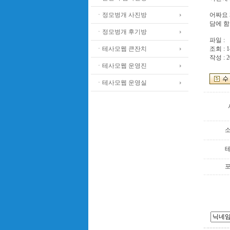
ㆍ정모벙개 사진방
어짜요 
담에 함 
ㆍ정모벙개 후기방
파일 :
ㆍ테사모웹 큰잔치
조회 : 1
작성 : 2
ㆍ테사모웹 운영진
ㆍ테사모웹 운영실