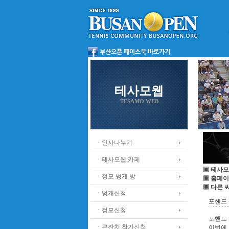
테사모웹
TESAMO WEB
ㆍ인사나누기
ㆍ테사모웹 카페
▣ 테사모
ㆍ정모 벙개 방
▣ 홈페이
▣ 다른 
ㆍ벙개신청
포핸드 
ㆍ정모신청
포핸드
ㆍ큰잔치 참가신청
이번에 