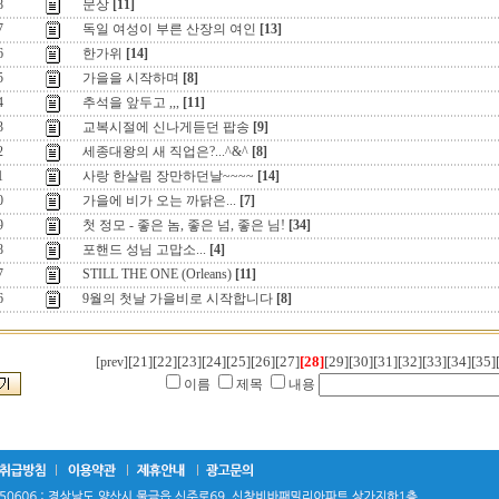
8
문상
[11]
7
독일 여성이 부른 산장의 여인
[13]
6
한가위
[14]
5
가을을 시작하며
[8]
4
추석을 앞두고 ,,,
[11]
3
교복시절에 신나게듣던 팝송
[9]
2
세종대왕의 새 직업은?...^&^
[8]
1
사랑 한살림 장만하던날~~~~
[14]
0
가을에 비가 오는 까닭은...
[7]
9
첫 정모 - 좋은 놈, 좋은 넘, 좋은 님!
[34]
8
포핸드 성님 고맙소...
[4]
7
STILL THE ONE (Orleans)
[11]
6
9월의 첫날 가을비로 시작합니다
[8]
[21]
[22]
[23]
[24]
[25]
[26]
[27]
[28]
[29]
[30]
[31]
[32]
[33]
[34]
[35]
[prev]
이름
제목
내용