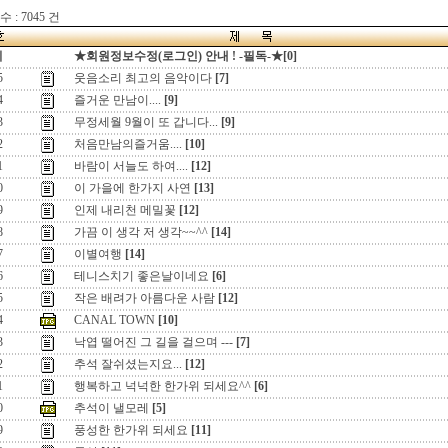
 : 7045 건
지
★회원정보수정(로그인) 안내 ! -필독-★[0]
5
웃음소리 최고의 음악이다
[7]
4
즐거운 만남이....
[9]
3
무정세월 9월이 또 갑니다...
[9]
2
처음만남의즐거움....
[10]
1
바람이 서늘도 하여....
[12]
0
이 가을에 한가지 사연
[13]
9
인제 내리천 메밀꽃
[12]
8
가끔 이 생각 저 생각~~^^
[14]
7
이별여행
[14]
6
테니스치기 좋은날이네요
[6]
5
작은 배려가 아름다운 사람
[12]
4
CANAL TOWN
[10]
3
낙엽 떨어진 그 길을 걸으며 ---
[7]
2
추석 잘쉬셨는지요...
[12]
1
행복하고 넉넉한 한가위 되세요^^
[6]
0
추석이 낼모레
[5]
9
풍성한 한가위 되세요
[11]