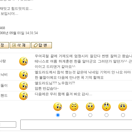
재밋고 힘드엇지요....
보입시더....
468
008년 09월 01일 14:31:54
우여곡절 끝에 거제도에 엄청시리 잘갔다 썬텐 잘하고 왔습
사랑
테니스로 여름 하계훈련 한줄 알더군요 그러던가 말던가^^ 
이이고 드리댄거 같아요^^
엘도라도께서 참석 했는것 같은데 닉네임 기억이 안 나요 아마 !
소낙비
한 불찰이예요 다음에 만나면 꼭 기억 할깨요
앨도라도님??? 노우참가??
테돌이
암튼 반갑슴다~
다음에은 우리 함께 즐겨 봐요 감사....
포핸드