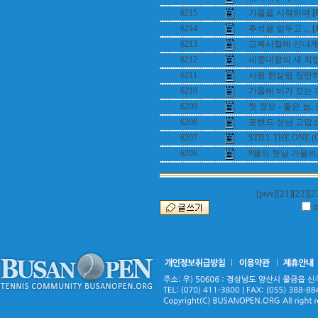
6215
가을을 시작하며
[
6214
추석을 앞두고 ,,,
[
6213
교복시절에 신나게
6212
세종대왕의 새 직업은
6211
사랑 한살림 장만하
6210
가을에 비가 오는 까
6209
첫 정모 - 좋은 놈,
6208
포핸드 성님 고맙소.
6207
STILL THE ONE (O
6206
9월의 첫날 가을
[21]
[22]
[2
[prev]