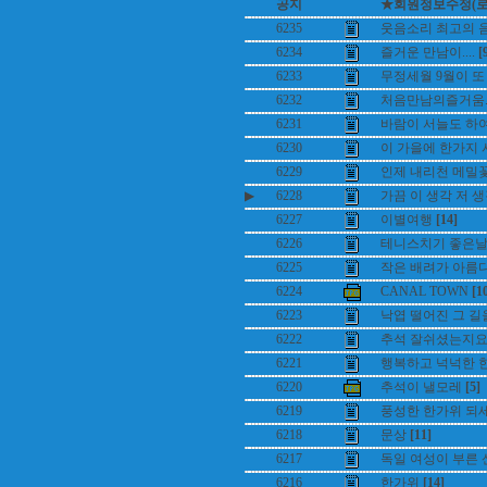
공지
★회원정보수정(로그인
6235
웃음소리 최고의 
6234
즐거운 만남이....
[
6233
무정세월 9월이 또 
6232
처음만남의즐거움..
6231
바람이 서늘도 하여..
6230
이 가을에 한가지 
6229
인제 내리천 메밀
▶
6228
가끔 이 생각 저 생
6227
이별여행
[14]
6226
테니스치기 좋은
6225
작은 배려가 아름
6224
CANAL TOWN
[1
6223
낙엽 떨어진 그 길을
6222
추석 잘쉬셨는지요.
6221
행복하고 넉넉한 
6220
추석이 낼모레
[5]
6219
풍성한 한가위 되
6218
문상
[11]
6217
독일 여성이 부른 
6216
한가위
[14]