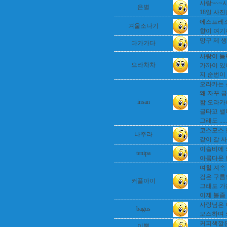
사랑~~~
은별
18일 사진
에스프레소
겨울소나기
향이 여기까
망구 제 생
다가가다
사랑이 듬
으라차차
가까이 있
지 순번이 올
오라카는 
왜 자꾸 금
insan
함 오라카
글타꼬 밸
그래도 ......
코스모스 
나주라
같이 갈 
이슬비에 
tenipa
아름다운 
며칠 계속 
검은 구름
커플아이
그래도 가을
이제 볼좀 
사랑님은 
bagus
모스하며 커
커피색깔은
이뿐