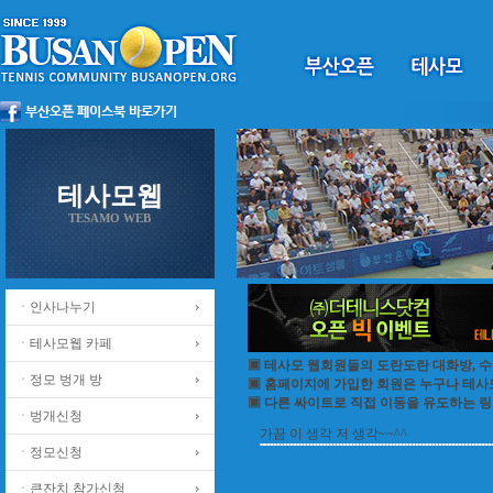
테사모웹
TESAMO WEB
ㆍ인사나누기
ㆍ테사모웹 카페
▣ 테사모 웹회원들의 도란도란 대화방, 수
ㆍ정모 벙개 방
▣ 홈페이지에 가입한 회원은 누구나 테
▣ 다른 싸이트로 직접 이동을 유도하는 링
ㆍ벙개신청
가끔 이 생각 저 생각~~^^
ㆍ정모신청
ㆍ큰잔치 참가신청