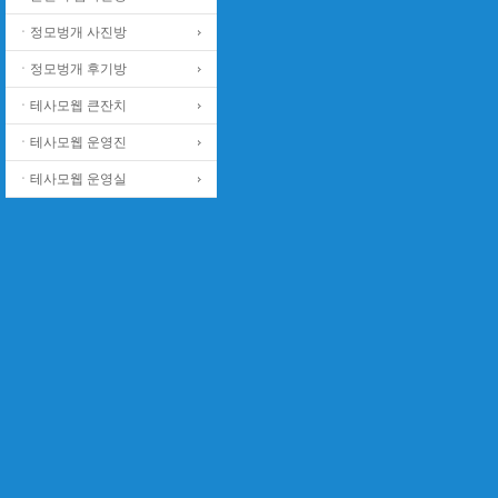
ㆍ정모벙개 사진방
ㆍ정모벙개 후기방
ㆍ테사모웹 큰잔치
ㆍ테사모웹 운영진
ㆍ테사모웹 운영실