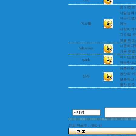
최 인호의
사랑님의 커
아무리 받아
이모틀
이는
사랑이의 마
그 마음 모
성불 하소서..
시원하다못
helloween
거운 주말
이 야심한밤
spark
마음만 
아름다운 
한잔의 커
전라
달콤하고 
힘찬 한주 
전체 자료수 : 7045 건