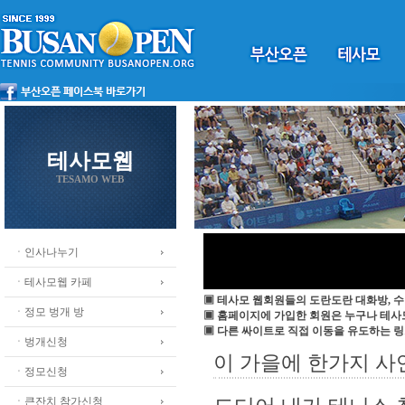
테사모웹
TESAMO WEB
ㆍ인사나누기
ㆍ테사모웹 카페
▣ 테사모 웹회원들의 도란도란 대화방, 수
ㆍ정모 벙개 방
▣ 홈페이지에 가입한 회원은 누구나 테
▣ 다른 싸이트로 직접 이동을 유도하는 링
ㆍ벙개신청
이 가을에 한가지 사
ㆍ정모신청
ㆍ큰잔치 참가신청