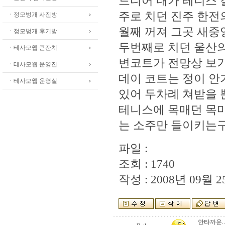
드디어 내가 테니스 
주로 치던 진주 한전
ㆍ정모벙개 사진방
월째 꺼져 그곳 새
ㆍ정모벙개 후기방
두번째로 치던 울산
ㆍ테사모웹 큰잔치
변코트가 전망상 보
ㆍ테사모웹 운영진
데이 코트는 정이 안
ㆍ테사모웹 운영실
있어 두차례 쳐받을 뿐
테니스에 목매던 목마
는 소주만 들이키는구
파일 :
조회 : 1740
작성 : 2008년 09월 25
안타까운..