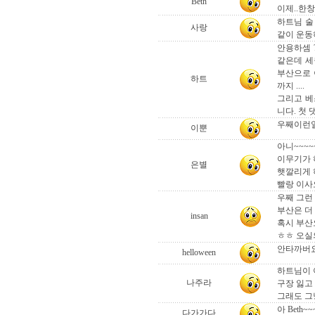
Beth
이제..한
하트님 술
사랑
같이 운동하
안용하셈 
같은데 세
부산으로 
하트
까지 ....
그리고 베
니다. 첫 댓
우째이런일이 
이뿐
아니~~~~~
이무기가 하
은별
햇깔리게
빨랑 이사
우째 그런 일
부산은 더 
insan
혹시 부산
ㅎㅎ 오실
안타까버요.
helloween
하트님이
나주라
구장 잃고
그래도 그
아 Beth~~
다가가다