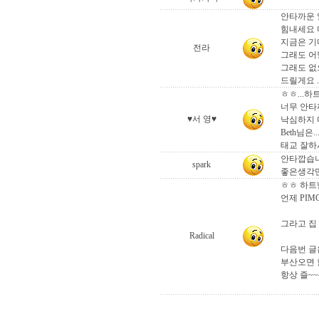
안타까운 
힘내세요 
지금은 기다
전라
그래도 어
그래도 없
드릴게요 .
ㅎㅎ...하
너무 안타까
♥서 영♥
낙심하지 
Beth님은
태교 잘하시고
안타깝습니
spark
좋은생각만
ㅎㅎ 하트
언제 PIM
그라고 집
Radical
다음번 글
부산오면 
항상 즐~~