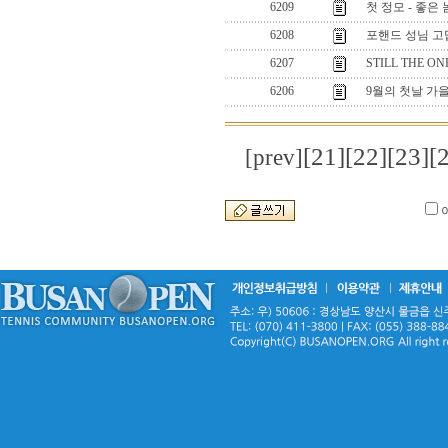
6209
첫 정모 - 좋은 
6208
포핸드 성님 고맙
6207
STILL THE ONE 
6206
9월의 첫날 가
[21]
[22]
[23]
[
[prev]