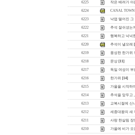
6225
작은 배려가 아
6224
CANAL TOWN
6223
낙엽 떨어진 그 
6222
추석 잘쉬셨는지요
6221
행복하고 넉넉한
6220
추석이 낼모레
6219
풍성한 한가위
6218
문상
[11]
6217
독일 여성이 부
6216
한가위
[14]
6215
가을을 시작하
6214
추석을 앞두고 ,,
6213
교복시절에 신
6212
세종대왕의 새 직
6211
사랑 한살림 장
6210
가을에 비가 오는