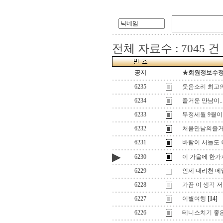
전체 자료수 : 7045 건
공지
★회원정보수정(로
6235
웃음소리 최고
6234
즐거운 만남이...
6233
무정세월 9월이 
6232
처음만남의즐거움.
6231
바람이 서늘도 하여
▶
6230
이 가을에 한가
6229
인제 내리천 메
6228
가끔 이 생각 저
6227
이별여행
[14]
6226
테니스치기 좋