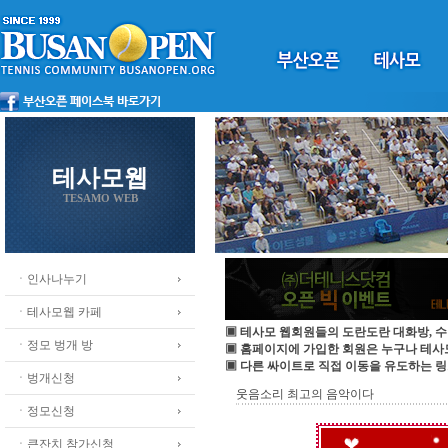
테사모웹
TESAMO WEB
ㆍ인사나누기
ㆍ테사모웹 카페
▣ 테사모 웹회원들의 도란도란 대화방, 수
ㆍ정모 벙개 방
▣ 홈페이지에 가입한 회원은 누구나 테
▣ 다른 싸이트로 직접 이동을 유도하는 링
ㆍ벙개신청
웃음소리 최고의 음악이다
ㆍ정모신청
ㆍ큰잔치 참가신청