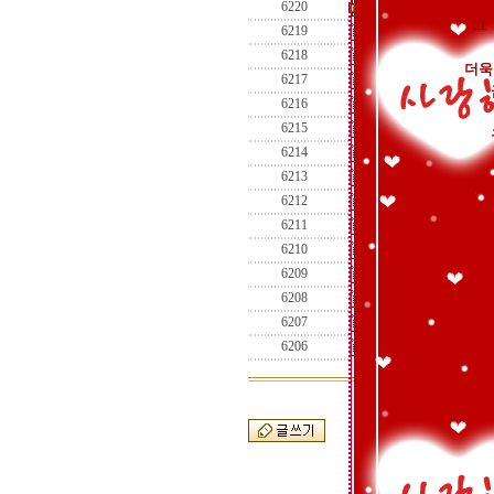
6220
추석이 낼모레
[5]
그
6219
풍성한 한가위 되
6218
문상
[11]
더욱
6217
독일 여성이 부른 
6216
한가위
[14]
6215
가을을 시작하며
[
6214
추석을 앞두고 ,,,
[
6213
교복시절에 신나게
6212
세종대왕의 새 직업은
6211
사랑 한살림 장만하
6210
가을에 비가 오는 까
6209
첫 정모 - 좋은 놈,
6208
포핸드 성님 고맙소.
6207
STILL THE ONE (O
6206
9월의 첫날 가을
[21]
[22]
[2
[prev]