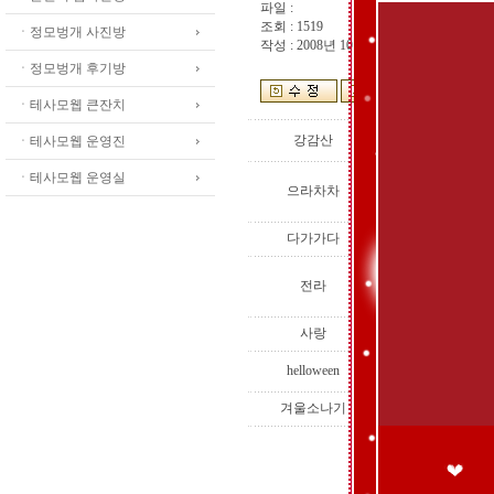
파일 :
조회 : 1519
ㆍ정모벙개 사진방
작성 : 2008년 10월 07일 00:44:15
ㆍ정모벙개 후기방
ㆍ테사모웹 큰잔치
저는 오늘
강감산
ㆍ테사모웹 운영진
생탁까지 
웃음은 행
ㆍ테사모웹 운영실
으라차차
사람의 얼
가진건 없
디지탈 유
다가가다
크게 한번
전라
웃고 살아
되시길 ..
불퇴님 올
사랑
싸늘한 정
helloween
는 모습으로
ㅎㅎㅎ 안
겨울소나기