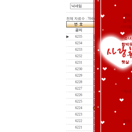
어느
전체 자료수 : 7045 건
갑자
시리얼
공지
★회원정보수정(로그인
▶
6235
웃음소리 최고의 
소녀
6234
즐거운 만남이....
[
함박웃
6233
무정세월 9월이 또 
"
6232
처음만남의즐거움..
햇살 
6231
바람이 서늘도 하여..
6230
이 가을에 한가지 
6229
인제 내리천 메밀
6228
가끔 이 생각 저 생
6227
이별여행
[14]
"자녀
6226
테니스치기 좋은
6225
작은 배려가 아름
6224
CANAL TOWN
[1
6223
낙엽 떨어진 그 길을
밝은
6222
추석 잘쉬셨는지요.
6221
행복하고 넉넉한 