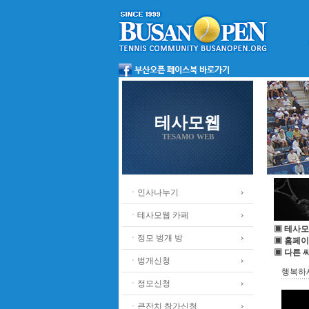
테사모웹
TESAMO WEB
ㆍ인사나누기
ㆍ테사모웹 카페
▣ 테사모
ㆍ정모 벙개 방
▣ 홈페이
▣ 다른 
ㆍ벙개신청
행복하
ㆍ정모신청
ㆍ큰잔치 참가신청