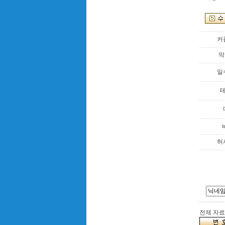
커
막
일
t
허
전체 자료수