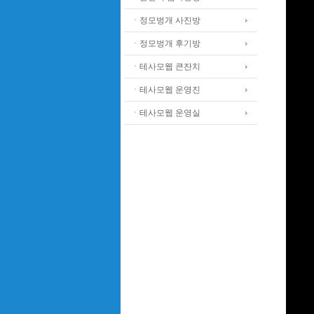
ㆍ정모벙개 사진방
ㆍ정모벙개 후기방
ㆍ테사모웹 큰잔치
ㆍ테사모웹 운영진
ㆍ테사모웹 운영실