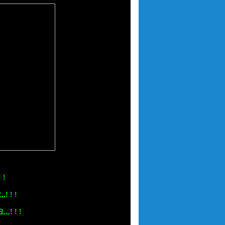
 !
 ! !
! ! !