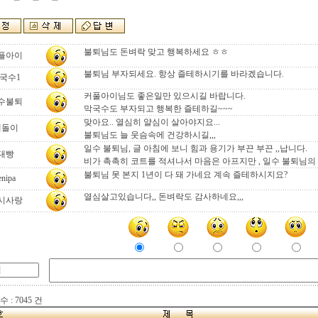
불퇴님도 돈벼락 맞고 행복하세요 ㅎㅎ
플아이
불퇴님 부자되세요. 항상 즐테하시기를 바라겠습니다.
국수1
커풀아이님도 좋은일만 있으시길 바랍니다.
수불퇴
막국수도 부자되고 행복한 즐테하길~~~
맞아요.. 열심히 얄심이 살아야지요...
테돌이
불퇴님도 늘 웃슴속에 건강하시길,,,
일수 불퇴님, 글 아침에 보니 힘과 용기가 부끈 부끈 ,,납니다.
대빵
비가 촉촉히 코트를 적셔나서 마음은 아프지만 , 일수 불퇴님의
불퇴님 못 본지 1년이 다 돼 가네요 계속 즐테하시지요?
enipa
열심살고있습니다,, 돈벼락도 감사하네요,,,
시사랑
 : 7045 건