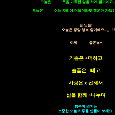
오늘은
웃음 가득한 말을 하게 될거예요,,,,,,,,,
오늘은
어느 자리에 머물더라도 행운만 가득하실 
울 님들!
오늘은 정말 행복 할거예요...,,! ! 
이케
좋은날~
기쁨은
+
더하고
슬픔은
-
빼고
사랑은
x
곱해서
삶을 함께
÷
나누며
행복이 넘치는
소중한 오늘 하루를 만들어 보세요!