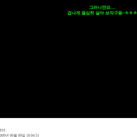
그러니깐요....
겁나게 열심히 살아 보자구용~ㅎㅎ
819
009년 06월 09일 10:04:51