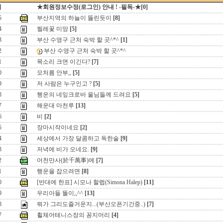
지
★회원정보수정(로그인) 안내 ! -필독-★[0]
5
부산지역의 하늘이 뚫린듯이
[8]
4
찔레꽃 미망
[5]
3
부산 수영구 근처 숙박 할 곳^*^
[1]
2
부산 수영구 근처 숙박 할 곳^*^
1
목소리 크면 이긴다?
[7]
0
모처름 안부,,
[5]
9
저 사람은 누구인고 ?
[5]
8
행운의 네잎크로바 울님들께 드려요
[5]
7
해운대 마천루
[13]
6
비
[2]
5
장마시작이네요
[2]
4
세상에서 가장 달콤하고 독한술
[9]
3
저녁에 비가 오네요.
[9]
2
어천만사(於千萬事)에
[7]
1
행운을 잡으려면
[8]
0
[반대에 한표] 시모나 할렙(Simona Halep)
[11]
9
우리아들 똘이,,^^
[13]
8
뭐가 그리도즐거운지...(부산오픈기간중..)
[7]
7
휠체어테니스장의 꽁지머리
[4]