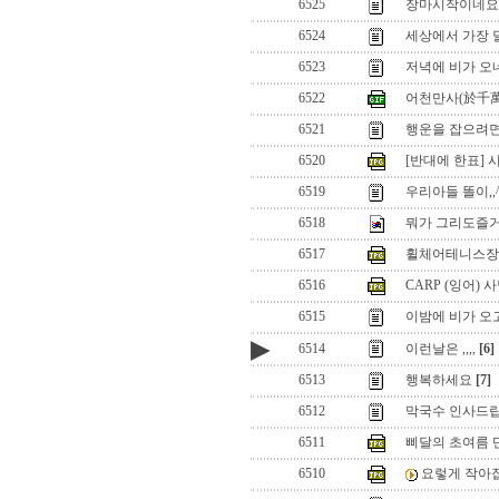
6525
장마시작이네요
6524
세상에서 가장 
6523
저녁에 비가 오
6522
어천만사(於千
6521
행운을 잡으려
6520
[반대에 한표] 시모
6519
우리아들 똘이,,
6518
뭐가 그리도즐거운
6517
휠체어테니스장
6516
CARP (잉어) 사냥
6515
이밤에 비가 오
▶
6514
이런날은 ,,,,
[6]
6513
행복하세요
[7]
6512
막국수 인사드립
6511
삐달의 초여름 
6510
요렇게 작아