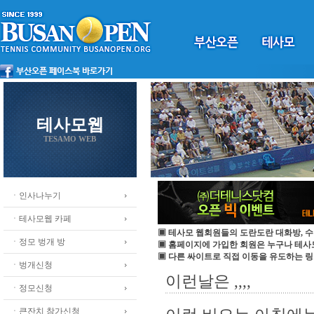
테사모웹
TESAMO WEB
ㆍ인사나누기
ㆍ테사모웹 카페
▣ 테사모 웹회원들의 도란도란 대화방, 수
ㆍ정모 벙개 방
▣ 홈페이지에 가입한 회원은 누구나 테
▣ 다른 싸이트로 직접 이동을 유도하는 링
ㆍ벙개신청
이런날은 ,,,,
ㆍ정모신청
ㆍ큰잔치 참가신청