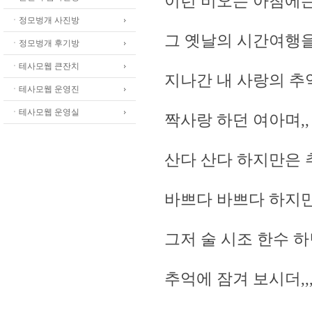
이런 비오는 아침에는
ㆍ정모벙개 사진방
그 옛날의 시간여행을
ㆍ정모벙개 후기방
ㆍ테사모웹 큰잔치
지나간 내 사랑의 추
ㆍ테사모웹 운영진
ㆍ테사모웹 운영실
짝사랑 하던 여아며,,
산다 산다 하지만은
바쁘다 바쁘다 하지
그저 술 시조 한수 
추억에 잠겨 보시더,,