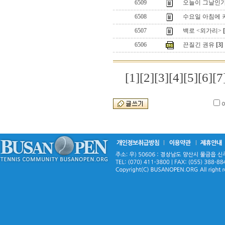
6509
오늘이 그날인가
6508
수요일 아침에
6507
백로 <외가리>
6506
끈질긴 권유
[3]
[1]
[2]
[3]
[4]
[5]
[6]
[7