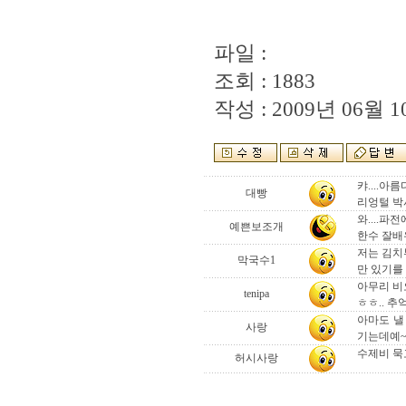
파일 :
조회 : 1883
작성 : 2009년 06월 10
캬....아
대빵
리엉털 박
와....
예쁜보조개
한수 잘배
저는 김치
막국수1
만 있기를
아무리 비
tenipa
ㅎㅎ.. 
아마도 낼
사랑
기는데예~
수제비 묵
허시사랑