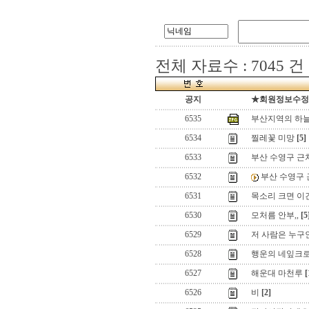
전체 자료수 : 7045 건
공지
★회원정보수정(로
6535
부산지역의 하
6534
찔레꽃 미망
[5]
6533
부산 수영구 근처
6532
부산 수영구 근
6531
목소리 크면 이
6530
모처름 안부,,
[5
6529
저 사람은 누구인
6528
행운의 네잎크로
6527
해운대 마천루
[
6526
비
[2]