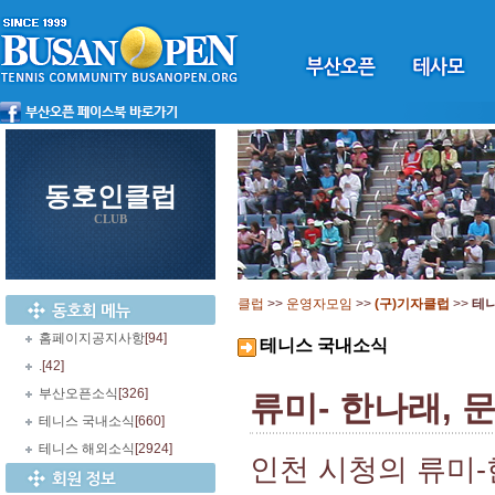
동호인클럽
CLUB
클럽
>>
운영자모임
>>
(구)기자클럽
>>
테
홈페이지공지사항
[94]
테니스 국내소식
.
[42]
부산오픈소식
[326]
류미- 한나래, 
테니스 국내소식
[660]
테니스 해외소식
[2924]
인천 시청의 류미