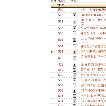
전체 자료수 : 659 건
공지
다이나믹 부산오픈[0
NH농협은행 테니스팀
519
ITF 서울오픈 챌린
518
[0]
유망주 이덕희,아시아
517
홍성찬 순창 국제주니
516
[안동오픈] 이예라 
515
[0]
홍성찬 , 백윤철 순
514
류미- 한나래, 문주해
▶
513
[이형택 칼럼] 비록 졌
512
[안동오픈] 한성희, 
511
문주해, 대학 돌풍 
510
한나래, 한성희 4강 
509
[안동오픈] 정 홍. 
508
[데이비스컵- 종합] 
507
[데이비스컵] 이형택,
506
이덕희, 일본 퓨처스(
505
[데이비스컵] 한국, 
504