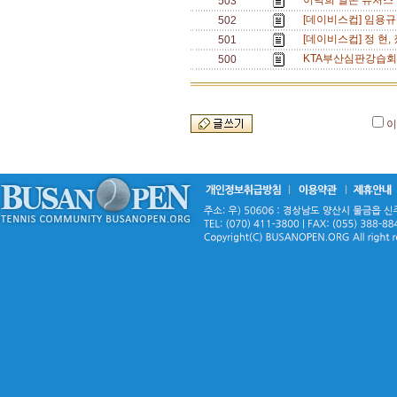
이덕희 일본 퓨처스 
503
[데이비스컵] 임용규
502
[데이비스컵] 정 현,
501
KTA부산심판강습회,
500