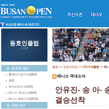
동호인클럽
CLUB
클럽
>>
운영자모임
>>
(구)기자클럽
>>
테
홈페이지공지사항
[94]
테니스 국내소식
.
[42]
부산오픈소식
[326]
안유진- 송 아-
테니스 국내소식
[660]
결승선착
테니스 해외소식
[2924]