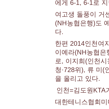
에게 6-1, 6-1로
여고생 돌풍이 거센
(NH농협은행)도 
다.
한편 2014인천여
이예라(NH농협은행
로, 이지희(인천시청
청·728위), 류 
을 올리고 있다.
인천=김도원KTA
대한테니스협회미