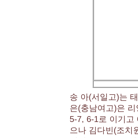
송 아(서일고)는 태국
은(충남여고)은 리앙
5-7, 6-1로 이
으나 김다빈(조치원