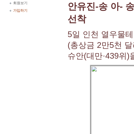
회원보기
안유진-송 아- 
가입하기
선착
5일 인천 열우물
(총상금 2만5천 
슈안(대만·439위