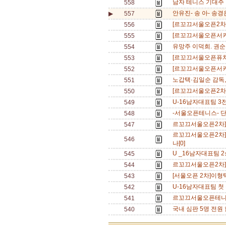
남자 테니스 기대주 이
558
안유진- 송 아- 송경
▶
557
[르꼬끄서울오픈2차]
556
[르꼬끄서울오픈서키
555
유망주 이덕희. 권순
554
[르꼬끄서울오픈퓨처스
553
[르꼬끄서울오픈서키
552
노갑택·김일순 감독,
551
[르꼬끄서울오픈2차] 
550
U-16남자대표팀 3전
549
-서울오픈테니스- 단식
548
르꼬끄서울오픈2차]이
547
르꼬끄서울오픈2차]
546
나[0]
U _16남자대표팀 2
545
르꼬끄서울오픈2차]다
544
[서울오픈 2차]이형택
543
U-16남자대표팀 첫 
542
르꼬끄서울오픈테니스]
541
국내 심판 5명 전원
540