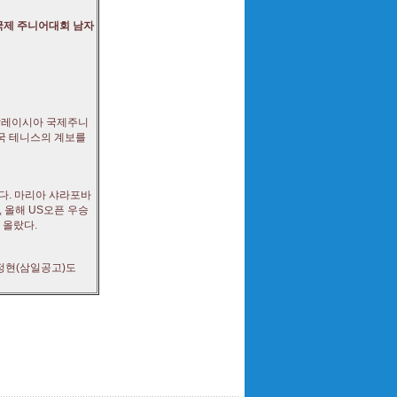
 국제 주니어대회 남자
 말레이시아 국제주니
한국 테니스의 계보를
다. 마리아 샤라포바
 올해 US오픈 우승
 올랐다.
 정현(삼일공고)도