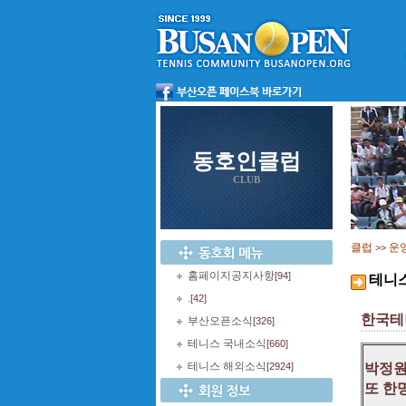
동호인클럽
CLUB
클럽
운
>>
홈페이지공지사항
[94]
테니
.
[42]
한국테
부산오픈소식
[326]
테니스 국내소식
[660]
테니스 해외소식
[2924]
박정원
또 한