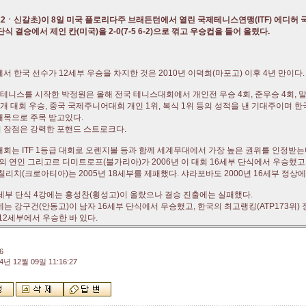
12ㆍ신갈초)이 8일 미국 플로리다주 브래든턴에서 열린 국제테니스연맹(ITF) 에디허
단식 결승에서 제인 칸(미국)을 2-0(7-5 6-2)으로 꺾고 우승컵을 들어 올렸다.
서 한국 선수가 12세부 우승을 차지한 것은 2010년 이덕희(마포고) 이후 4년 만이다.
 테니스를 시작한 박정원은 올해 전국 테니스대회에서 개인전 우승 4회, 준우승 4회,
3개 대회 우승, 중국 국제주니어대회 개인 1위, 복식 1위 등의 성적을 낸 기대주이며 
재목으로 주목 받고있다.
 장점은 강력한 포핸드 스트로크다.
대회는 ITF 1등급 대회로 오렌지볼 등과 함께 세계무대에서 가장 높은 권위를 인정받는
의 연인 그리고르 디미트로프(불가리아)가 2006년 이 대회 16세부 단식에서 우승했고,
칠리치(크로아티아)는 2005년 18세부를 제패했다. 샤라포바도 2000년 16세부 정상에
8세부 단식 4강에는 홍성찬(횡성고)이 올랐으나 결승 진출에는 실패했다.
에는 강구건(안동고)이 남자 16세부 단식에서 우승했고, 한국의 최고랭킹(ATP173위)
 12세부에서 우승한 바 있다.
6
4년 12월 09일 11:16:27