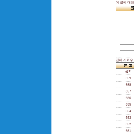
이 글에 대
전체 자료수 :
공지
659
658
657
656
655
654
653
652
651