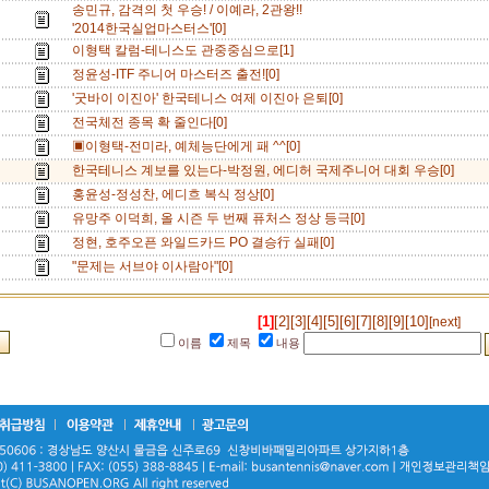
송민규, 감격의 첫 우승! / 이예라, 2관왕!!
'2014한국실업마스터스'[0]
이형택 칼럼-테니스도 관중중심으로[1]
정윤성-ITF 주니어 마스터즈 출전![0]
'굿바이 이진아' 한국테니스 여제 이진아 은퇴[0]
전국체전 종목 확 줄인다[0]
▣이형택-전미라, 예체능단에게 패 ^^[0]
한국테니스 계보를 있는다-박정원, 에디허 국제주니어 대회 우승[0]
홍윤성-정성찬, 에디흐 복식 정상[0]
유망주 이덕희, 올 시즌 두 번째 퓨처스 정상 등극[0]
정현, 호주오픈 와일드카드 PO 결승行 실패[0]
"문제는 서브야 이사람아"[0]
[1]
[2]
[3]
[4]
[5]
[6]
[7]
[8]
[9]
[10]
[next]
이름
제목
내용