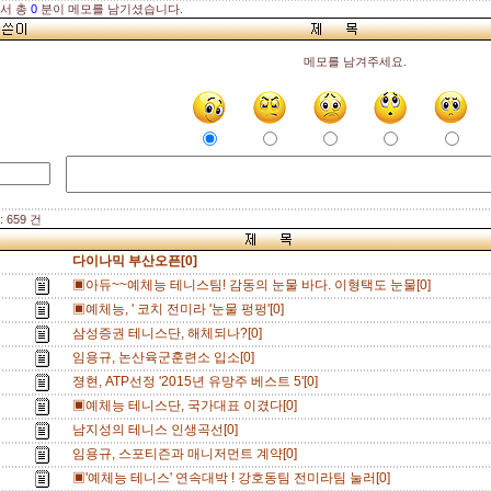
해서 총
0
분이 메모를 남기셨습니다.
메모를 남겨주세요.
 659 건
다이나믹 부산오픈[0]
▣아듀~~예체능 테니스팀! 감동의 눈물 바다. 이형택도 눈물[0]
▣예체능, ' 코치 전미라 '눈물 펑펑'[0]
삼성증권 테니스단, 해체되나?[0]
임용규, 논산육군훈련소 입소[0]
졍현, ATP선정 '2015년 유망주 베스트 5'[0]
▣예체능 테니스단, 국가대표 이겼다[0]
남지성의 테니스 인생곡선[0]
임용규, 스포티즌과 매니저먼트 계약[0]
▣'예체능 테니스' 연속대박 ! 강호동팀 전미라팀 눌러[0]