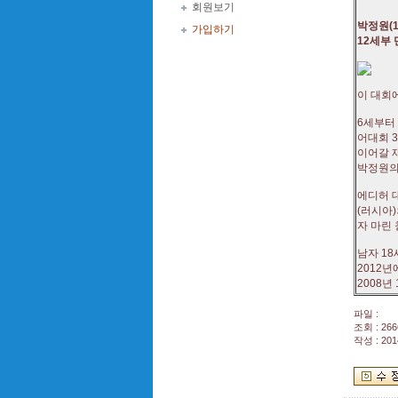
회원보기
박정원(
가입하기
12세부 
이 대회에
6세부터
어대회 
이어갈 
박정원의
에디허 
(러시아)
자 마린 
남자 1
2012년
2008년
파일 :
조회 : 266
작성 : 201