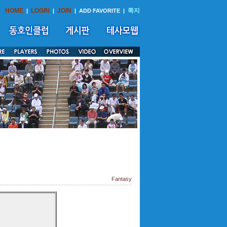
HOME
LOGIN
JOIN
쪽지
|
|
|
ADD FAVORITE
|
Fantasy