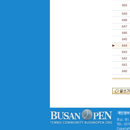
650
649
648
647
646
645
▶
644
643
642
641
640