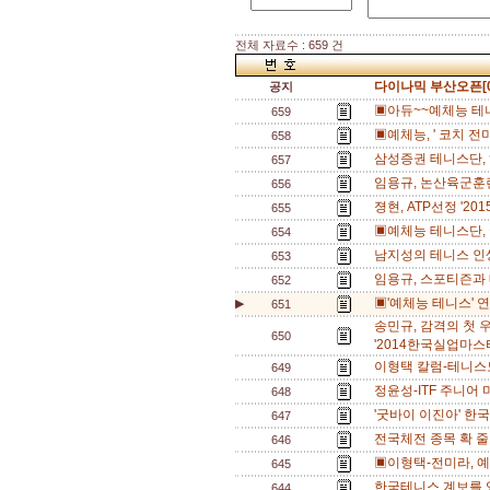
전체 자료수 : 659 건
다이나믹 부산오픈[0
공지
▣아듀~~예체능 테니
659
▣예체능, ' 코치 전미
658
삼성증권 테니스단, 
657
임용규, 논산육군훈련
656
졍현, ATP선정 '20
655
▣예체능 테니스단, 
654
남지성의 테니스 인
653
임용규, 스포티즌과 
652
▣'예체능 테니스' 연
▶
651
송민규, 감격의 첫 우승
650
'2014한국실업마스터
이형택 칼럼-테니스
649
정윤성-ITF 주니어 
648
'굿바이 이진아' 한
647
전국체전 종목 확 줄
646
▣이형택-전미라, 예
645
한국테니스 계보를 있
644