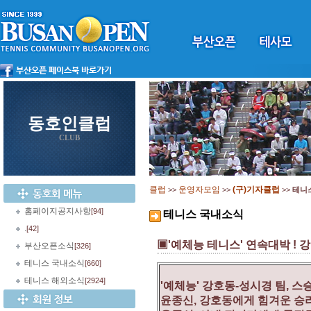
동호인클럽
CLUB
클럽
운영자모임
(구)기자클럽
>>
>>
>>
테니
홈페이지공지사항
[94]
테니스 국내소식
.
[42]
▣'예체능 테니스' 연속대박 !
부산오픈소식
[326]
테니스 국내소식
[660]
테니스 해외소식
[2924]
'예체능' 강호동-성시경 팀, 스
윤종신, 강호동에게 힘겨운 승