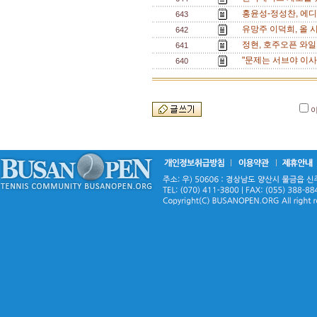
홍윤성-정성찬, 에디
643
유망주 이덕희, 올 
642
정현, 호주오픈 와일
641
"문제는 서브야 이사
640