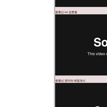
윤종신 vs 강호동
윤종신 전미라 애정과시