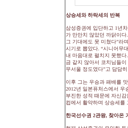
상승세와 하락세의 반복
삼성증권에 입단하고
1
년차
가 만만치 않았던 까닭이다
그 기대에도 못 미쳤다
”
라며
시기로 뽑았다
. “
시니어무대
내 마음대로 펼치지 못했다
금 같지 않아서 코치님들이
무서울 정도였다
”
고 담담히
이후 그는 우승과 패배를 
2012
년 일본퓨처스에서 우
부진한 성적 때문에 자신감
컵에서 활약하며 상승세를
한국선수권
2
관왕
,
찾아온 