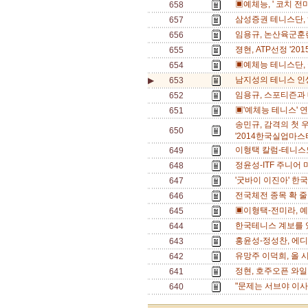
▣예체능, ' 코치 전미
658
삼성증권 테니스단, 
657
임용규, 논산육군훈련
656
졍현, ATP선정 '20
655
▣예체능 테니스단, 
654
남지성의 테니스 인생
▶
653
임용규, 스포티즌과 
652
▣'예체능 테니스' 
651
송민규, 감격의 첫 우승
650
'2014한국실업마스터
이형택 칼럼-테니스
649
정윤성-ITF 주니어 
648
'굿바이 이진아' 한
647
전국체전 종목 확 줄
646
▣이형택-전미라, 예
645
한국테니스 계보를 있
644
홍윤성-정성찬, 에디
643
유망주 이덕희, 올 
642
정현, 호주오픈 와일
641
"문제는 서브야 이사
640