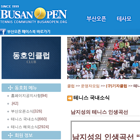
동호인클럽
CLUB
클럽
>>
운영자모임
>>
(구)기자클럽
>>
테
홈페이지공지사항
[94]
테니스 국내소식
.
[42]
부산오픈소식
[326]
남지성의 테니스 인생곡선
테니스 국내소식
[660]
테니스 해외소식
[2924]
남지성의 인생곡선 “