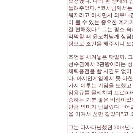
요청했다
.
나의 현 상태와 
들려주었다
. “
코치님께서는 
워지라고 하시면서 외유내
이 될 수 있는 중요한 계기
결 편해졌다
.”
그는 평소 속
막막할 때 윤코치님께 상담
탕으로 조언을 해주시니 도
조언을 새겨놓은 탓일까
.
그
선수권에서
2
관왕이라는 성
체력충전을 할 시간도 없이
다
.
아시안게임에서 못 다한
가지 이루는 기염을 토했
임용규를 물리치며 트로피에
증하는 기분 좋은 비상이었
만큼 의미가 남달랐다
. “
어
을 이겨서 꿈만 같았다
”
고 
그는 다사다난했던
2014
년