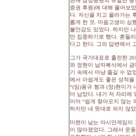
현재 삼성증권의 유일한 
증권 후원
)
에 대해 물어보
다
.
자신을 치고 올라가는 
롭게 한 것
.
마음고생이 심
불안감도 있었다
.
하지만 나
만 집중하기로 했다
.
흔들리
다고 한다
.
그의 답변에서 
그가 국가대표로 출전한
20
와 정현이 남자복식에서 
기 속에서 마냥 즐길 수 없
에서 아쉽게도 좋은 성적을
“(
임
)
용규 형과
(
정
)
현이가 
더 남았다
.
내가 저 자리에
이어
“
쉽게 찾아오지 않는 
하지만 내 뜻대로 되지 않
미련이 남는 아시안게임이 
이 많아졌었다
.
그래서 운동