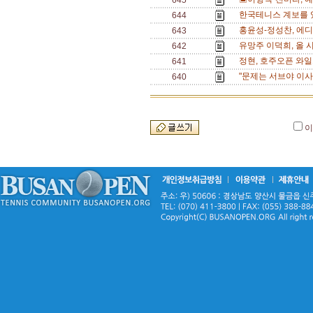
645
한국테니스 계보를 있
644
홍윤성-정성찬, 에디
643
유망주 이덕희, 올 
642
정현, 호주오픈 와일
641
"문제는 서브야 이사
640