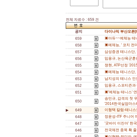
전체 자료수 : 659 건
공지
다이나믹 부산오픈[0
▣아듀~~예체능 테니
659
▣예체능, ' 코치 전미
658
삼성증권 테니스단, 
657
임용규, 논산육군훈련
656
졍현, ATP선정 '20
655
▣예체능 테니스단, 
654
남지성의 테니스 인
653
임용규, 스포티즌과 
652
▣'예체능 테니스' 
651
송민규, 감격의 첫 우승
650
'2014한국실업마스터
이형택 칼럼-테니스
▶
649
정윤성-ITF 주니어 
648
'굿바이 이진아' 한
647
전국체전 종목 확 줄
646
▣이형택-전미라, 예