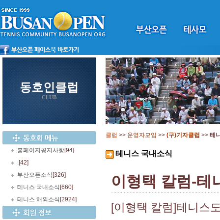
동호인클럽
CLUB
클럽
>>
운영자모임
>>
(구)기자클럽
>>
테
홈페이지공지사항
[94]
테니스 국내소식
.
[42]
부산오픈소식
[326]
이형택 칼럼-테
테니스 국내소식
[660]
테니스 해외소식
[2924]
[이형택 칼럼]테니스도