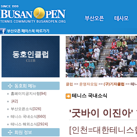
동호인클럽
CLUB
클럽
>>
운영자모임
>>
(구)기자클럽
>>
테
홈페이지공지사항
[94]
테니스 국내소식
.
[42]
부산오픈소식
[326]
'굿바이 이진아
테니스 국내소식
[660]
테니스 해외소식
[2924]
[인천=대한테니스협