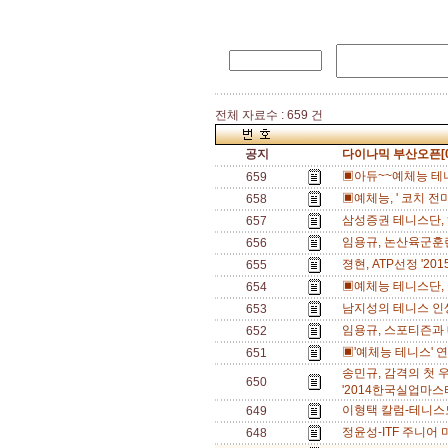
전체 자료수 : 659 건
공지
다이나믹 부산오픈[0
▣아듀~~예체능 테니
659
▣예체능, ' 코치 전미
658
삼성증권 테니스단, 
657
임용규, 논산육군훈련
656
졍현, ATP선정 '20
655
▣예체능 테니스단, 
654
남지성의 테니스 인
653
임용규, 스포티즌과 
652
▣'예체능 테니스' 
651
송민규, 감격의 첫 우승
650
'2014한국실업마스터
이형택 칼럼-테니스
649
정윤성-ITF 주니어 
648