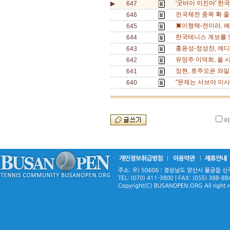
'굿바이 이진아' 한
▶
647
전국체전 종목 확 줄
646
▣이형택-전미라, 예
645
한국테니스 계보를 있
644
홍윤성-정성찬, 에디
643
유망주 이덕희, 올 
642
정현, 호주오픈 와일
641
"문제는 서브야 이사
640