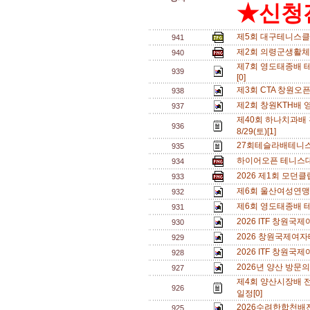
★신청전
제5회 대구테니스클
941
제2회 의령군생활체
940
제7회 영도태종배 테
939
[0]
제3회 CTA 창원오
938
제2회 창원KTH배 
937
제40회 하나치과배
936
8/29(토)[1]
27회테슬라배테니스
935
하이어오픈 테니스대회
934
2026 제1회 모던
933
제6회 울산여성연맹 
932
제6회 영도태종배 
931
2026 ITF 창원
930
2026 창원국제여자
929
2026 ITF 창원
928
2026년 양산 방문의
927
제4회 양산시장배 
926
일정[0]
2026수려한합천배
925