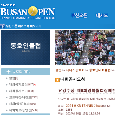
동호인클럽
CLUB
클럽
테니스동호회
동호인대회클럽
>>
>>
>
알림
[0]
대회공지요청
대회공지요청
[947]
요강수정- 제9회경북협회장배
대회공지보기
[898]
코트배정/대진표
[792]
요강수정- 제9회경북협회장배전국동호인테니
대회(입상)결과
[530]
2024-9 KB TENNIS-J.hwp
파일 :
(53 Kb)
조회 : 1355
대회화보/동영상
[536]
작성 : 2024년 10월 15일 11:19:24