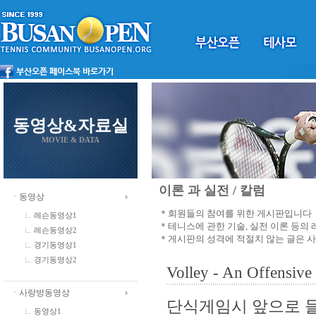
동영상&자료실
MOVIE & DATA
이론 과 실전 / 칼럼
ㆍ동영상
＊회원들의 참여를 위한 게시판입니다
레슨동영상1
＊테니스에 관한 기술, 실전 이론 등의
레슨동영상2
＊게시판의 성격에 적절치 않는 글은 
경기동영상1
경기동영상2
Volley - An Off
ㆍ사랑방동영상
단식게임시 앞으로 들
동영상1