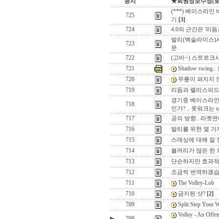
공지
★회원정보수정(로그인
(***) 베이스라인 
725
기
[3]
724
4.0의 근간은 '리듬
발리(백슬라이스)시
723
문
722
(고비~) 스트로크
721
Shadow swin
720
무릎이 펴지지 않
719
리듬과 랠리스피
경기중 베이스라인
718
인가? .. 풋워크는 
717
공의 방향.. 라켓면
716
발리를 위한 몇 가
715
스매싱에 대해 잘
714
볼꺼리가 많은 한
713
단순하지만 효과적인
712
조금씩 번역하겠습니다
711
The Volley-Lob
710
금지된 샷?
[2]
709
Split Step Y
Volley - An 
▶
708