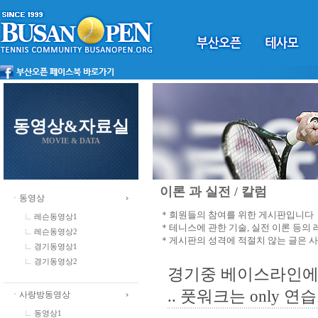
동영상&자료실
MOVIE & DATA
이론 과 실전 / 칼럼
ㆍ동영상
＊회원들의 참여를 위한 게시판입니다
레슨동영상1
＊테니스에 관한 기술, 실전 이론 등의
레슨동영상2
＊게시판의 성격에 적절치 않는 글은 
경기동영상1
경기동영상2
경기중 베이스라인에서
.. 풋워크는 only 연
ㆍ사랑방동영상
동영상1