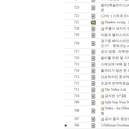
발리(백슬라이스)시
723
문
722
(고비~) 스트로크
721
Shadow swin
720
무릎이 펴지지 않
719
리듬과 랠리스피
경기중 베이스라인
718
인가? .. 풋워크는 
717
공의 방향.. 라켓면
716
발리를 위한 몇 가
715
스매싱에 대해 잘
714
볼꺼리가 많은 한
713
단순하지만 효과적인
712
조금씩 번역하겠습니다
711
The Volley-Lob
710
금지된 샷?
[2]
709
Split Step Y
Volley - An 
708
됨
707
공이 몸의 중앙
▶
706
5 Different Overhea