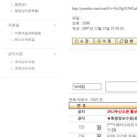
동영상2
http://youtube.com/watch?v=Sd-HpX3WGa
동영상3(분류별)
파일 :
조회 : 3298
ㆍ자료실
작성 : 2007년 12월 23일 21:56:24
이론과실전&칼럼
테니스자료실
ㆍ선수사진
국내선수사진
국외선수사진
전체 자료수 : 1025 건
공지
2012부산오픈 홍보
공지
★회원정보수정(로그인
(***) 베이스라인 
725
기
[3]
724
4.0의 근간은 '리듬