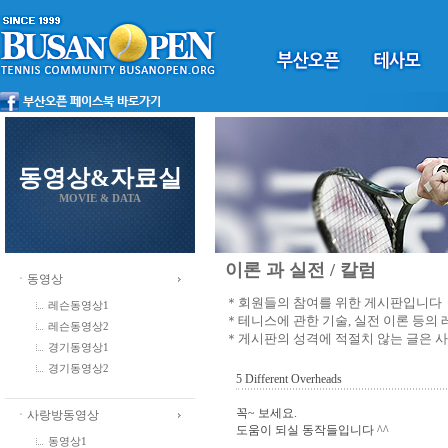
동영상&자료실
MOVIE & DATA
이론 과 실전 / 칼럼
ㆍ동영상
＊회원들의 참여를 위한 게시판입니다
레슨동영상1
＊테니스에 관한 기술, 실전 이론 등의
레슨동영상2
＊게시판의 성격에 적절치 않는 글은 
경기동영상1
경기동영상2
5 Different Overheads
꼭~ 보세요.
ㆍ사랑방동영상
도움이 되실 동작들입니다 ^^
동영상1