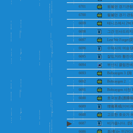
6701
윔블던 경기관람 
6700
윌블던 경기 관람
6699
테니스에서 2박3
6698
그간 인사드리지
6697
Lest We Forget
[2
6696
수덕사의 여승
[
6695
잘있거라 황진이
6694
부산시 클럽전에서
6693
Bobcaygen 3.
[3]
6692
Bobcaygen 2.
6691
Bobcaygen 사진 
6690
호국보훈(護國報
6689
理備果戒(이비과계
6688
고요한 호숫가 에서
▶
6687
비가옵니다..
[5]
6686
효(孝)는 인간다