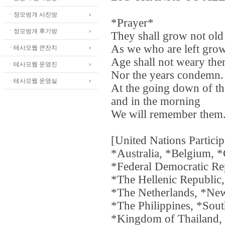
ㆍ정모벙개 사진방
*Prayer*
ㆍ정모벙개 후기방
They shall grow not old
As we who are left grow
ㆍ테사모웹 큰잔치
Age shall not weary the
ㆍ테사모웹 운영진
Nor the years condemn.
ㆍ테사모웹 운영실
At the going down of th
and in the morning
We will remember them
[United Nations Partici
*Australia, *Belgium, 
*Federal Democratic Rep
*The Hellenic Republic,
*The Netherlands, *Ne
*The Philippines, *Sou
*Kingdom of Thailand, 