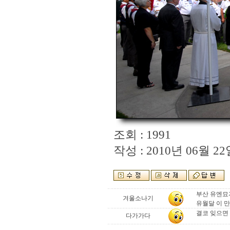
조회 : 1991
작성 : 2010년 06월 22일
부산 유엔묘
겨울소나기
유월달 이 만
결코 잊으면 
다가가다