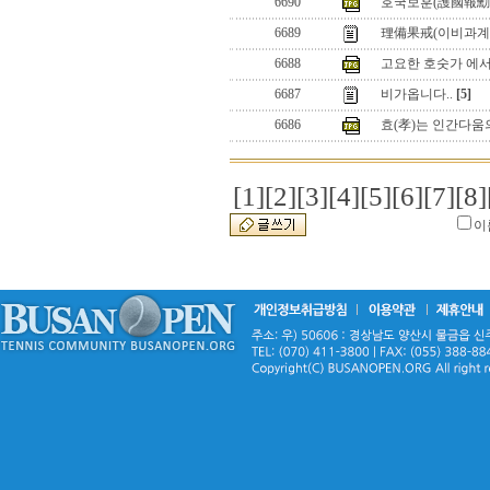
6690
호국보훈(護國報勳
6689
理備果戒(이비과계)
6688
고요한 호숫가 에서.
6687
비가옵니다..
[5]
6686
효(孝)는 인간다움
[1]
[2]
[3]
[4]
[5]
[6]
[7]
[8]
이