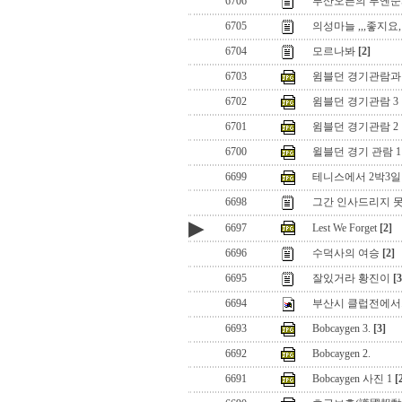
6706
부산오픈의 루옌순과
6705
의성마늘 ,,,좋지요,
6704
모르나봐
[2]
6703
윔블던 경기관람과
6702
윔블던 경기관람 3
6701
윔블던 경기관람 2
6700
윌블던 경기 관람 1
6699
테니스에서 2박3일
6698
그간 인사드리지 못
▶
6697
Lest We Forget
[2]
6696
수덕사의 여승
[2]
6695
잘있거라 황진이
[3
6694
부산시 클럽전에서.
6693
Bobcaygen 3.
[3]
6692
Bobcaygen 2.
6691
Bobcaygen 사진 1
[