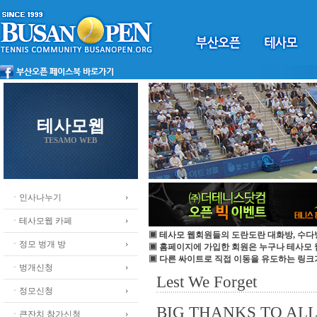
테사모웹
TESAMO WEB
ㆍ인사나누기
ㆍ테사모웹 카페
▣ 테사모 웹회원들의 도란도란 대화방, 수다
ㆍ정모 벙개 방
▣ 홈페이지에 가입한 회원은 누구나 테사모
▣ 다른 싸이트로 직접 이동을 유도하는 링크
ㆍ벙개신청
Lest We Forget
ㆍ정모신청
BIG THANKS TO AL
ㆍ큰잔치 참가신청