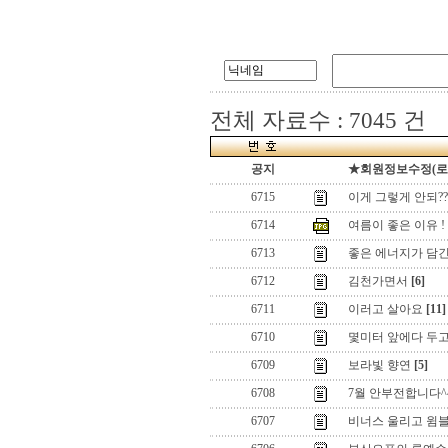
전체 자료수 : 7045 건
공지
★회원정보수정(로그인
6715
이게 그렇게 안되??
6714
여름이 좋은 이유 ! .
6713
좋은 에너지가 담긴
6712
김천가면서
[6]
6711
이러고 살아요
[11]
6710
몇미터 앞에다 두고
6709
보라빛 향연
[5]
6708
7월 안부전합니다^
6707
비너스 울리고 윔블던