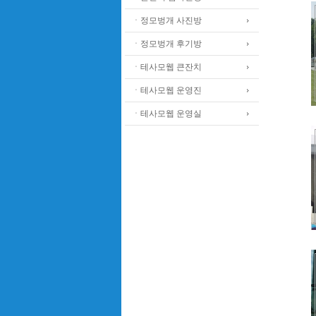
ㆍ정모벙개 사진방
ㆍ정모벙개 후기방
ㆍ테사모웹 큰잔치
ㆍ테사모웹 운영진
ㆍ테사모웹 운영실