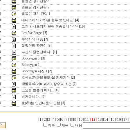
2
윔블던 경기관람 3
1
윔블던 경기관람 2
0
윌블던 경기 관람 1
9
테니스에서 2박3일 혈투 보셨나요?
[4]
8
그간 인사드리지 못해 죄송합니다^*^
[10]
7
Lest We Forget
[2]
6
수덕사의 여승
[2]
5
잘있거라 황진이
[3]
4
부산시 클럽전에서..
[1]
3
Bobcaygen 3.
[3]
2
Bobcaygen 2.
1
Bobcaygen 사진 1
[2]
0
호국보훈(護國報勳)을 되새기며
[2]
9
理備果戒(이비과계),,장수의 조건
[2]
8
고요한 호숫가 에서...
[4]
7
비가옵니다..
[5]
6
효(孝)는 인간다움의 근본
[5]
[1]
[2]
[3]
[4]
[5]
[6]
[7]
[8]
[9]
[10]
[11]
[12]
[13]
[14]
[15]
[16]
[17]
[
이름
제목
내용