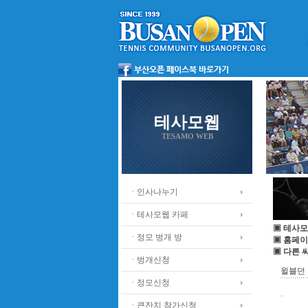
테사모웹
TESAMO WEB
ㆍ인사나누기
ㆍ테사모웹 카페
▣ 테사모
ㆍ정모 벙개 방
▣ 홈페이
▣ 다른 
ㆍ벙개신청
윌블던 
ㆍ정모신청
.
ㆍ큰잔치 참가신청