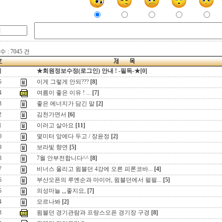
 : 7045 건
지
★회원정보수정(로그인) 안내 ! -필독-★[0]
5
이게 그렇게 안되???
[8]
4
여름이 좋은 이유 ! ...
[7]
3
좋은 에너지가 담긴 말
[2]
2
김천가면서
[6]
1
이러고 살아요
[11]
0
몇미터 앞에다 두고 / 장윤정
[2]
9
보라빛 향연
[5]
8
7월 안부전합니다^^
[8]
7
비너스 울리고 윔블던 4강에 오른 피론코바...
[4]
6
부산오픈의 루옌순과 마이어, 윔블던에서 펄펄...
[5]
5
의성마늘 ,,,좋지요,
[7]
4
모르나봐
[2]
3
윔블던 경기관람과 프랑스오픈 경기장 구경
[8]