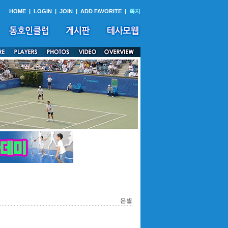
HOME
|
LOGIN
|
JOIN
|
ADD FAVORITE
|
쪽지
은별