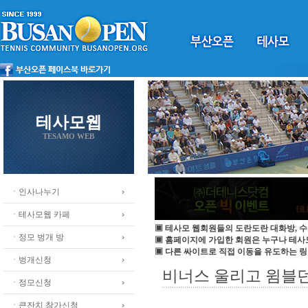
테사모웹
TESAMO WEB
ㆍ인사나누기
ㆍ테사모웹 카페
▣ 테사모 웹회원들의 도란도란 대화방, 수
ㆍ정모 벙개 방
▣ 홈페이지에 가입한 회원은 누구나 테
▣ 다른 싸이트로 직접 이동을 유도하는 링
ㆍ벙개신청
비너스 울리고 윔블던 
ㆍ정모신청
ㆍ큰잔치 참가신청