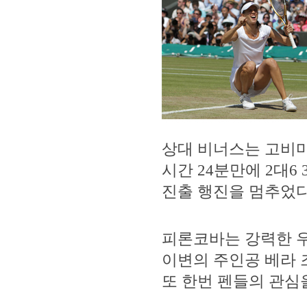
상대 비너스는 고비마
시간 24분만에 2대
진출 행진을 멈추었다
피론코바는 강력한 우
이변의 주인공 베라 
또 한번 펜들의 관심