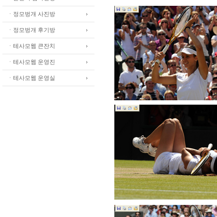
ㆍ정모벙개 사진방
ㆍ정모벙개 후기방
ㆍ테사모웹 큰잔치
ㆍ테사모웹 운영진
ㆍ테사모웹 운영실