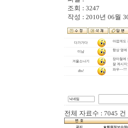
조회 : 3247
작성 : 2010년 06월 30
아깝게도 결
다가가다
항상 옆에
미남
장마철에 보
겨울소나기
잘 계시지
와우~~!!!
dbs!
전체 자료수 : 7045 건
공지
★회원정보수정(로그