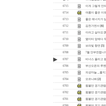
6715
이게 그렇게 안되
6714
여름이 좋은 이유 !
6713
좋은 에너지가 
6712
김천가면서
[6]
6711
이러고 살아요
[
6710
몇미터 앞에다 두
6709
보라빛 향연
[5]
6708
7월 안부전합니다
▶
6707
비너스 울리고 윔
6706
부산오픈의 루옌순
6705
의성마늘 ,,,좋지
6704
모르나봐
[2]
6703
윔블던 경기관람
6702
윔블던 경기관람 
6701
윔블던 경기관람 
6700
윌블던 경기 관람