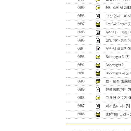
6699
테니스에서 2박3
6698
그간 인사드리지
6697
Lest We Forget
[2
6696
수덕사의 여승
[
6695
잘있거라 황진이
6694
부산시 클럽전에서
6693
Bobcaygen 3.
[3]
6692
Bobcaygen 2.
6691
Bobcaygen 사진 
6690
호국보훈(護國報
6689
理備果戒(이비과계
6688
고요한 호숫가 에서
6687
비가옵니다..
[5]
6686
효(孝)는 인간다