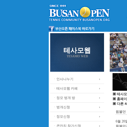
테사모웹
TESAMO WEB
ㆍ인사나누기
ㆍ테사모웹 카페
▣ 테사모
ㆍ정모 벙개 방
▣ 홈페이
▣ 다른 
ㆍ벙개신청
윔블던
ㆍ정모신청
6월 20
ㆍ큰잔치 참가신청
윌블던