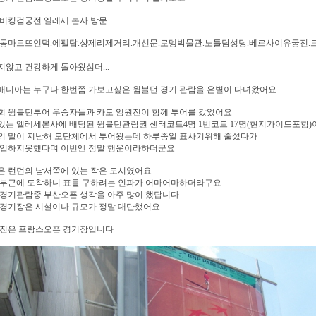
 버킹검궁전.엘레세 본사 방문
 몽마르뜨언덕.에펠탑.샹제리제거리.개선문.로뎅박물관.노틀담성당.베르사이유궁전.
않고 건강하게 돌아왔심더...
매니아는 누구나 한번쯤 가보고싶은 윔블던 경기 관람을 은별이 다녀왔어요
회 윔블던투어 우승자들과 카토 임원진이 함께 투어를 갔었어요
있는 엘레세본사에 배당된 윔블던관람권 센터코트4명 1번코트 17명(현지가이드포함)
의 말이 지난해 모단체에서 투어왔는데 하루종일 표사기위해 줄섰다가
구입하지못했다며 이번엔 정말 행운이라하더군요
은 런던의 남서쪽에 있는 작은 도시였어요
 부근에 도착하니 표를 구하려는 인파가 어마어마하더라구요
 경기관람중 부산오픈 생각을 아주 많이 했답니다
 경기장은 시설이나 규모가 정말 대단했어요
사진은 프랑스오픈 경기장입니다