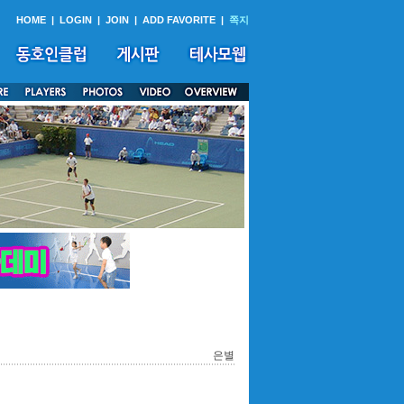
HOME
|
LOGIN
|
JOIN
|
ADD FAVORITE
|
쪽지
은별