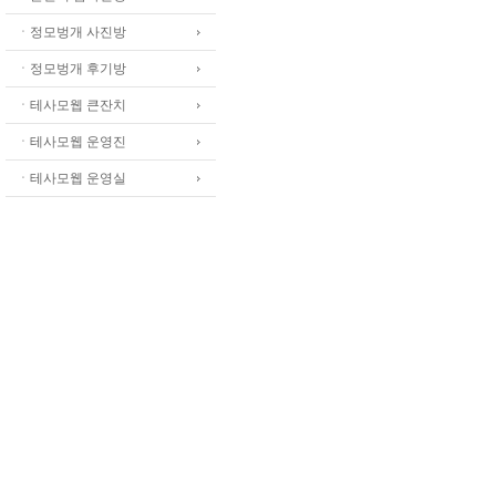
ㆍ정모벙개 사진방
ㆍ정모벙개 후기방
ㆍ테사모웹 큰잔치
ㆍ테사모웹 운영진
ㆍ테사모웹 운영실