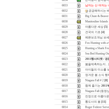
6834
은자동아 금자동
6833
남자는 산 여자는 
6832
궁금해하시는 배
6831
Big Chute & Beaver
6830
Manitouline Islands
6829
아름다운 세상
[5]
6828
건국의 기초
[4]
6827
예쁜보조개님 보세
6826
Fox Hunting with a
6825
Hunting a Shark Fr
6824
Sea Bed Hunting On
6823
2011행사티켓 / 
6822
봄을제촉하는지...
6821
아이들의 미소를 보면
6820
정겨운 봄 소식 행
6819
Niagara Fall # 2
[8]
6818
함께 즐기는
201
6817
Niagara Fall (동영
6816
진정으로 아름다운
6815
통도사의 봄
[11]
6814
Roger Federer Serve