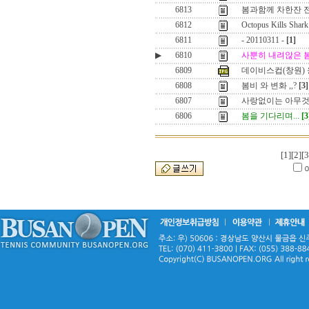
6813
봄과함께 차한잔 전
6812
Octopus Kills Shark
6811
- 20110311 -
[1]
▶
6810
사뿐히 내려않은 
6809
데이비스컵(창원)
6808
봄비 와 변화 ,,?
[3]
6807
사랑없이는 아무것
6806
봄을 기다리며...
[3
[1]
[2]
[3