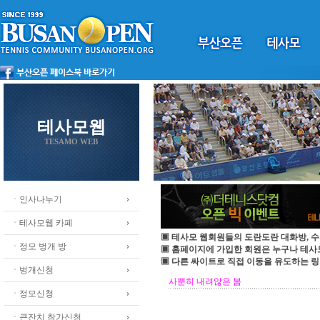
테사모웹
TESAMO WEB
ㆍ인사나누기
ㆍ테사모웹 카페
▣ 테사모 웹회원들의 도란도란 대화방, 수
ㆍ정모 벙개 방
▣ 홈페이지에 가입한 회원은 누구나 테
▣ 다른 싸이트로 직접 이동을 유도하는 링
ㆍ벙개신청
사뿐히 내려않은 봄
ㆍ정모신청
ㆍ큰잔치 참가신청