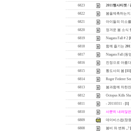
6823
2011행사티켓 /
6822
봄을제촉하는지..
6821
아이들의 미소를 
6820
정겨운 봄 소식
6819
Niagara Fall # 2
[
6818
함께 즐기는
20
6817
Niagara Fall (
6816
진정으로 아름다
6815
통도사의 봄
[11]
6814
Roger Federer Se
6813
봄과함께 차한잔
6812
Octopus Kills Sh
6811
- 20110311 -
[1]
6810
사뿐히 내려않은
6809
데이비스컵(창원
6808
봄비 와 변화 ,,?