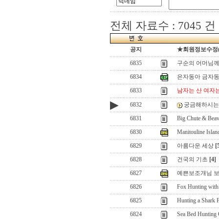
전체 자료수 : 7045 건
공지
★회원정보수정(로그
6835
구순의 어머님께
6834
은자동아 금자
6833
남자는 산 여자
▶
6832
궁금해하시는 
6831
Big Chute & Bea
6830
Manitouline Islan
6829
아름다운 세상
[
6828
건국의 기초
[4]
6827
예쁜보조개님 보
6826
Fox Hunting with
6825
Hunting a Shark 
6824
Sea Bed Hunting 