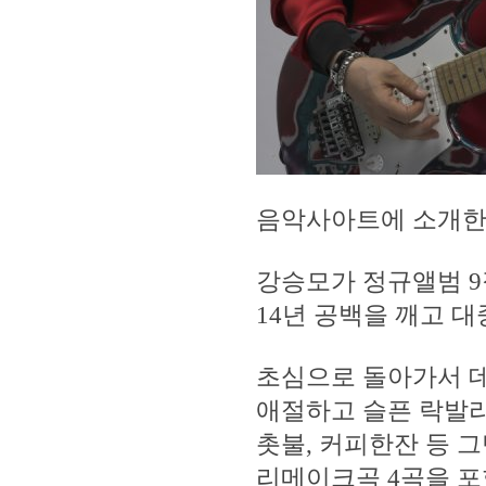
음악사아트에 소개한
강승모가 정규앨범 9
14년 공백을 깨고 대
초심으로 돌아가서 
애절하고 슬픈 락발라
촛불, 커피한잔 등 
리메이크곡 4곡을 포함