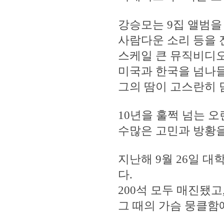
강승모는 9집 앨범을
사람다운 소리 등을
스케일 큰 뮤직비디오
미국과 한국을 넘나
그의 땀이 고스란히 
10년을 훌쩍 넘는 
수많은 고민과 방황을
지난해 9월 26일 대
다.
200석 모두 매진됐
그 때의 가슴 뭉클함