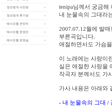
tenipa님께서 궁금
ㆍ정모벙개 사진방
내 눈물속의 그대라
ㆍ정모벙개 후기방
ㆍ테사모웹 큰잔치
2007.07.12월에
ㆍ테사모웹 운영진
부른곡입니다.
ㆍ테사모웹 운영실
애절하면서도 가슴을
이 노래에는 사랑이
실은 애절한 사랑을 
작곡자 분께서도 가
가사 내용은 아래와
- 내 눈물속의 그대 /