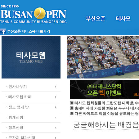
테사모웹
TESAMO WEB
ㆍ인사나누기
ㆍ테사모웹 카페
▣ 테사모 웹회원들의 도란도란 대화방, 수
ㆍ정모 벙개 방
▣ 홈페이지에 가입한 회원은 누구나 테
▣ 다른 싸이트로 직접 이동을 유도하는 링
ㆍ벙개신청
궁금해하시는 배경음악
ㆍ정모신청
ㆍ큰잔치 참가신청